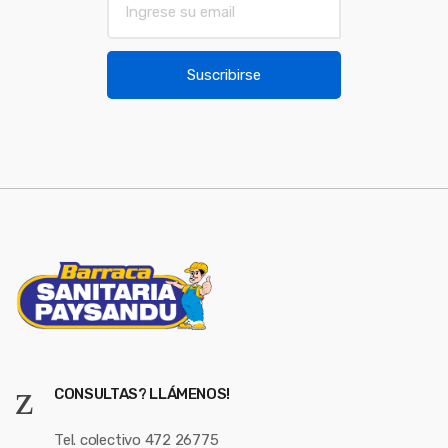
m
a
i
Suscribirse
l
*
CONSULTAS? LLÁMENOS!
Tel. colectivo 472 26775