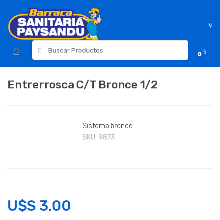
Skip
Skip
to
to
navigation
content
Resultados
0
para:
Entrerrosca C/T Bronce 1/2
Sistema bronce
SKU:
9873
U$S
3.00