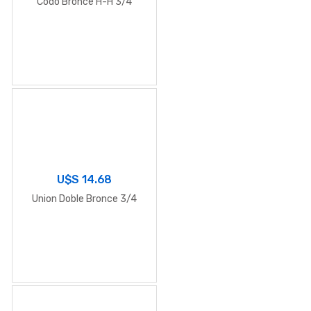
Codo Bronce H-H 3/4
U$S
14.68
Union Doble Bronce 3/4