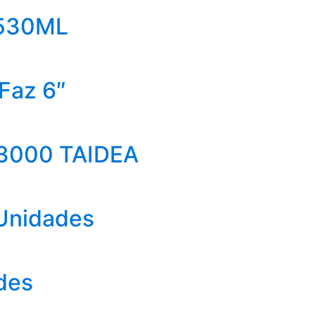
 530ML
 Faz 6″
-3000 TAIDEA
 Unidades
des