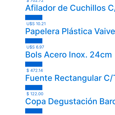
$
702.72
Afilador de Cuchillos 
Comprar
U$S
10.21
Papelera Plástica Vaiv
Comprar
U$S
6.97
Bols Acero Inox. 24cm
Comprar
$
472.14
Fuente Rectangular C
Comprar
$
122.00
Copa Degustación Bar
Comprar