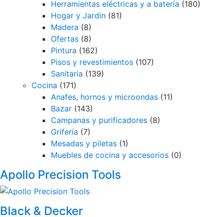
Herramientas eléctricas y a batería
(180)
Hogar y Jardin
(81)
Madera
(8)
Ofertas
(8)
Pintura
(162)
Pisos y revestimientos
(107)
Sanitaria
(139)
Cocina
(171)
Anafes, hornos y microondas
(11)
Bazar
(143)
Campanas y purificadores
(8)
Grifería
(7)
Mesadas y piletas
(1)
Muebles de cocina y accesorios
(0)
Brands
Apollo Precision Tools
Carousel
Black & Decker