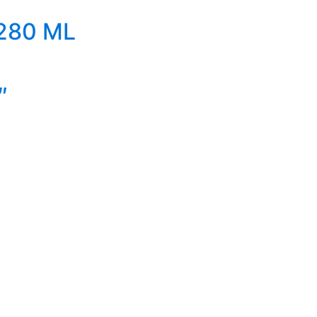
 280 ML
″