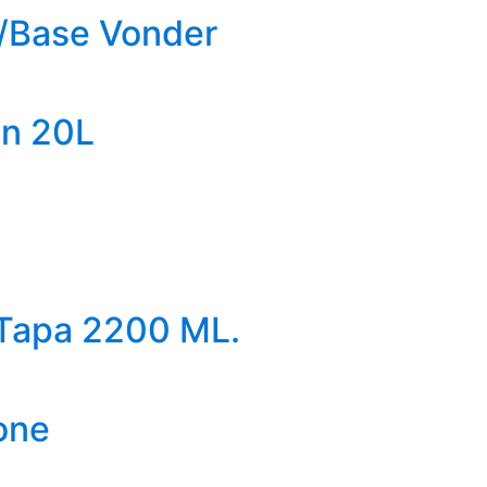
C/Base Vonder
en 20L
/Tapa 2200 ML.
one