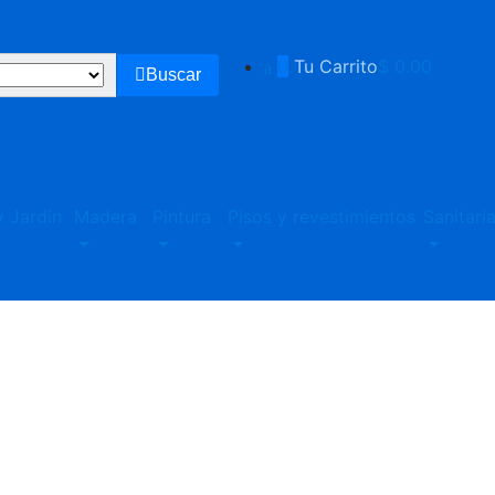
0
Tu Carrito
$ 0.00
Buscar
 Jardin
Madera
Pintura
Pisos y revestimientos
Sanitari