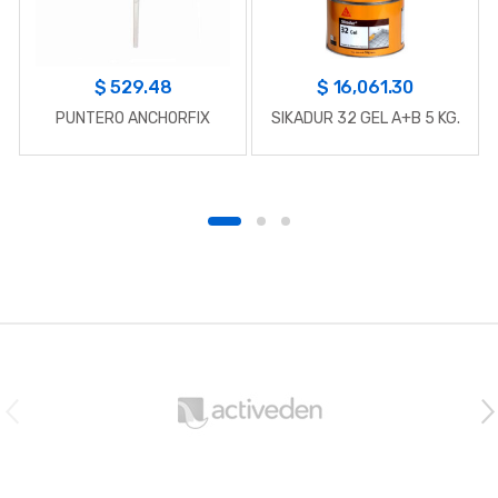
$
529.48
$
16,061.30
PUNTERO ANCHORFIX
SIKADUR 32 GEL A+B 5 KG.
B
r
a
n