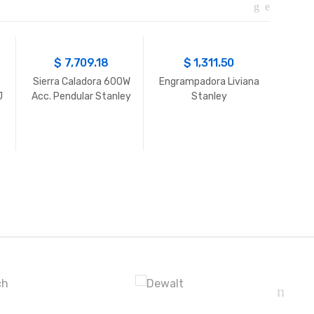
$
7,709.18
$
1,311.50
Sierra Caladora 600W
Engrampadora Liviana
SIER
J
Acc. Pendular Stanley
Stanley
1/4″