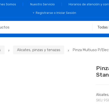
nes Somos
Nuestro Servicio
Horarios de atención y con
Registrarse o Iniciar Sesión
s
Alicates, pinzas y tenazas
Pinza Multiuso P/Elect
Pinz
Stan
Alicates
SKU:
95