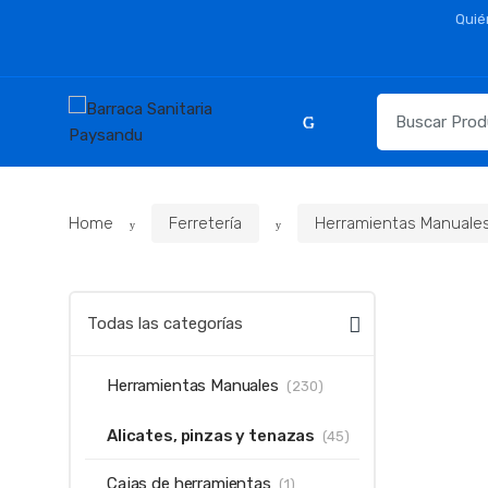
Skip
Skip
Quié
to
to
navigation
content
Resultados
para:
Home
Ferretería
Herramientas Manuale
Todas las categorías
Herramientas Manuales
(230)
Alicates, pinzas y tenazas
(45)
Cajas de herramientas
(1)