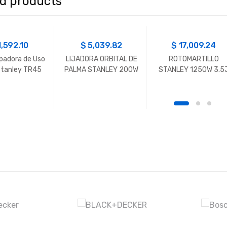
ed products
1,592.10
$
5,039.82
$
17,009.24
adora de Uso
LIJADORA ORBITAL DE
ROTOMARTILLO
 Stanley TR45
PALMA STANLEY 200W
STANLEY 1250W 3.5
1/4″
SDS PLUS