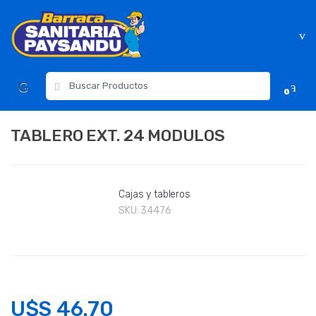
Skip
Skip
to
to
navigation
content
Resultados
0
para:
TABLERO EXT. 24 MODULOS
Cajas y tableros
SKU:
34476
U$S
46.70