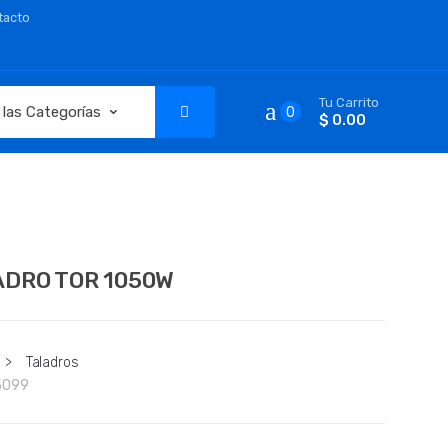
tacto
Tu Carrito
0
$ 0.00
ADRO TOR 1050W
>
Taladros
5099