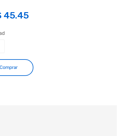
S
45.45
ad
Comprar