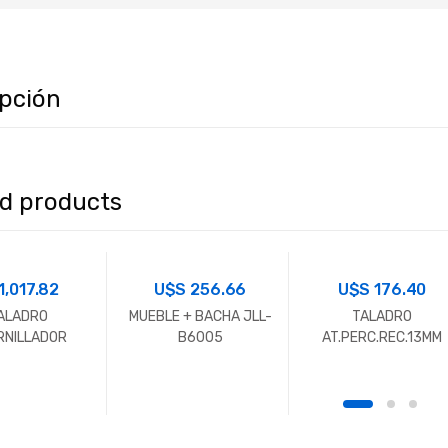
ipción
ed products
1,017.82
U$S
256.66
U$S
176.40
ALADRO
MUEBLE + BACHA JLL-
TALADRO
RNILLADOR
B6005
AT.PERC.REC.13MM
TIO 12V 3/8
2BAT 16V TP713/16K
TANLEY