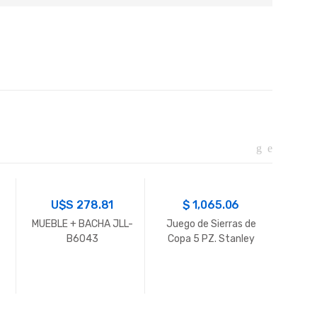
U$S
278.81
$
1,065.06
MUEBLE + BACHA JLL-
Juego de Sierras de
TALA
B6043
Copa 5 PZ. Stanley
IM
2