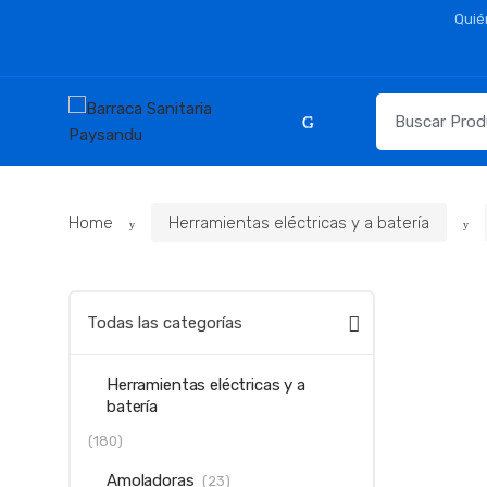
Skip
Skip
Quié
to
to
navigation
content
Resultados
para:
Home
Herramientas eléctricas y a batería
Todas las categorías
Herramientas eléctricas y a
batería
(180)
Amoladoras
(23)