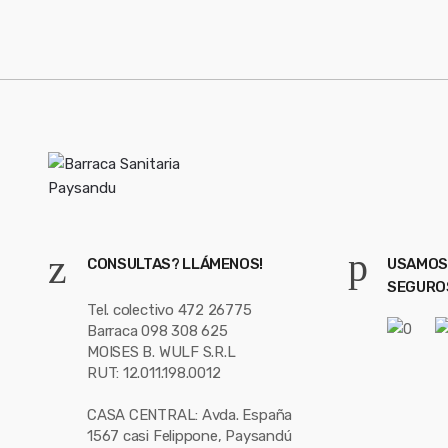
o
i
u
l
*
s
e
l
CONSULTAS? LLÁMENOS!
USAMOS
SEGURO
Tel. colectivo 472 26775
Barraca 098 308 625
MOISES B. WULF S.R.L
RUT: 12.011.198.0012
CASA CENTRAL: Avda. España
1567 casi Felippone, Paysandú