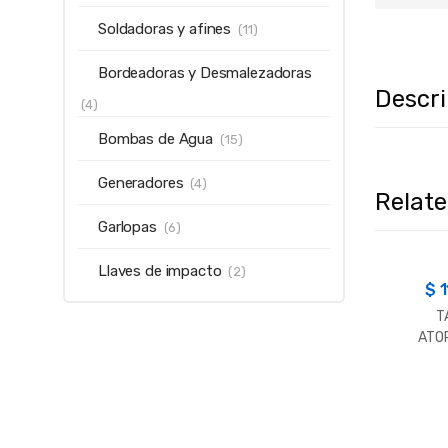
Soldadoras y afines
(11)
Bordeadoras y Desmalezadoras
Descr
(4)
Bombas de Agua
(15)
Generadores
(4)
Relat
Garlopas
(6)
Llaves de impacto
(2)
$
1
T
ATO
IONLI
S