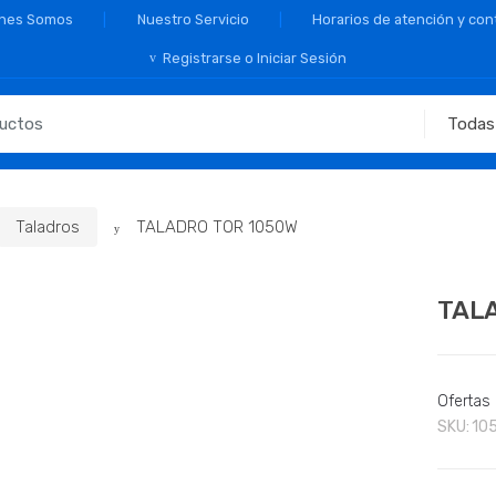
nes Somos
Nuestro Servicio
Horarios de atención y con
Registrarse o Iniciar Sesión
Taladros
TALADRO TOR 1050W
TAL
Ofertas
SKU:
10