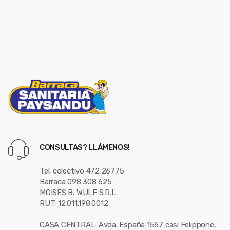
s
*
e
l
CONSULTAS? LLÁMENOS!
Tel. colectivo 472 26775
Barraca 098 308 625
MOISES B. WULF S.R.L
RUT: 12.011.198.0012
CASA CENTRAL: Avda. España 1567 casi Felippone,