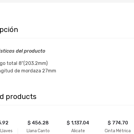
ipción
sticas del producto
go total 8″(203.2mm)
ngitud de mordaza 27mm
ed products
5.92
$
456.28
$
1,137.04
$
774.70
 Llaves
Llana Canto
Alicate
Cinta Métrica