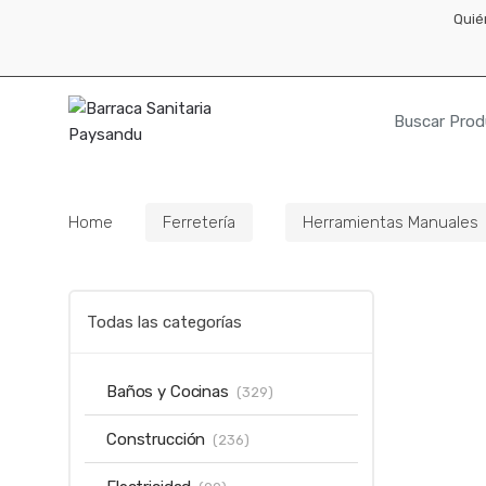
Skip
Skip
Quié
to
to
navigation
content
Resultados
para:
Home
Ferretería
Herramientas Manuales
Todas las categorías
Baños y Cocinas
(329)
Construcción
(236)