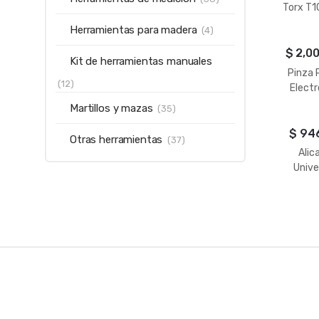
Torx T
TRU
Herramientas para madera
(4)
$
2,0
Kit de herramientas manuales
Pinza 
(12)
Elect
500A T
Martillos y mazas
(35)
$
94
Otras herramientas
(37)
Alic
Unive
Trupe
100
B
r
a