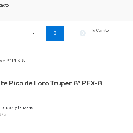
tacto
Tu Carrito
0
$ 0.00
per 8″ PEX-8
ate Pico de Loro Truper 8″ PEX-8
, pinzas y tenazas
275