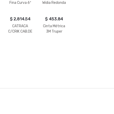
Fina Curva 6″
Widia Redonda
1000V Truper
Truper
$
2,814.54
$
453.84
CATRACA
Cinta Métrica
C/CRIK CAB.DE
3M Truper
PERA 1/2-3/8