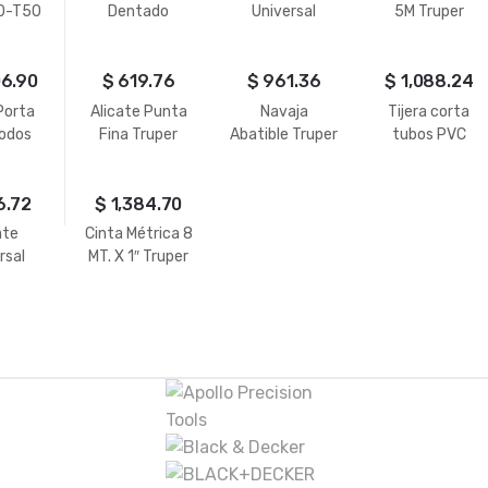
10-T50
Dentado
Universal
5M Truper
PER
Triangular, 6
Truper 8″
Remaches, 11″
1000V
06.90
$
619.76
$
961.36
$
1,088.24
Porta
Alicate Punta
Navaja
Tijera corta
rodos
Fina Truper
Abatible Truper
tubos PVC
ruper
1.5/8″ Truper
6.72
$
1,384.70
ate
Cinta Métrica 8
rsal
MT. X 1″ Truper
r 7″
0V