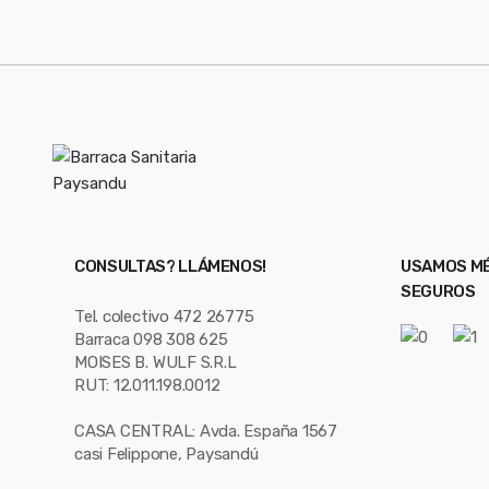
CONSULTAS? LLÁMENOS!
USAMOS MÉ
SEGUROS
Tel. colectivo 472 26775
Barraca 098 308 625
MOISES B. WULF S.R.L
RUT: 12.011.198.0012
CASA CENTRAL: Avda. España 1567
casi Felippone, Paysandú