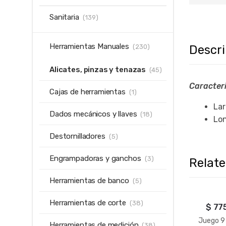
Sanitaria
(139)
Herramientas Manuales
Descr
(230)
Alicates, pinzas y tenazas
(45)
Caracteri
Cajas de herramientas
(1)
Lar
Dados mecánicos y llaves
(18)
Lo
Destornilladores
(5)
Engrampadoras y ganchos
(3)
Relat
Herramientas de banco
(5)
Herramientas de corte
(38)
$
77
Juego 9
Herramientas de medición
(38)