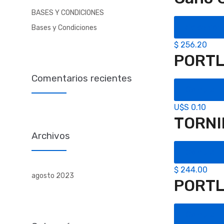
BASES Y CONDICIONES
Seleccion
Bases y Condiciones
$
256.20
PORTL
Comentarios recientes
Comprar
U$S
0.10
TORNI
Archivos
Comprar
$
244.00
agosto 2023
PORTL
Comprar