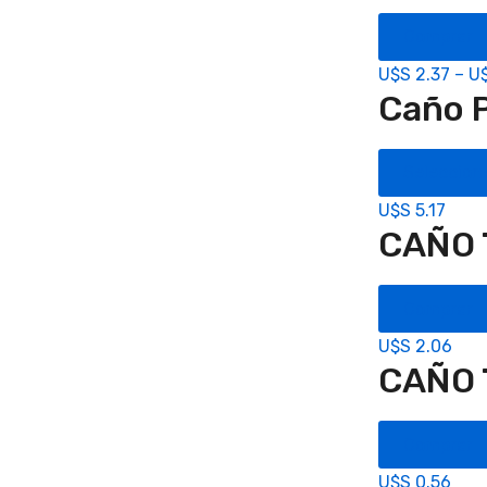
Comprar
U$S
2.37
–
U
Caño P
Seleccion
U$S
5.17
CAÑO 
Comprar
U$S
2.06
CAÑO 
Comprar
U$S
0.56