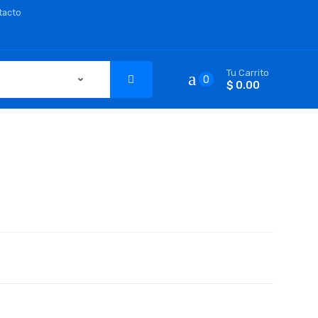
tacto
Tu Carrito
0
$ 0.00