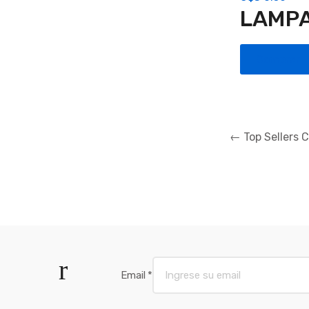
LAMPA
Comprar
Navegación
←
Top Sellers 
de
entradas
Email
*