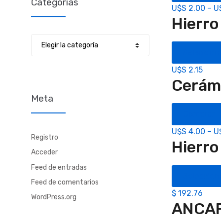
Categorías
U$S
2.00
–
U
Hierro 
Categorías
Seleccion
U$S
2.15
Cerám
Meta
Comprar
U$S
4.00
–
U
Registro
Hierr
Acceder
Feed de entradas
Seleccion
Feed de comentarios
$
192.76
WordPress.org
ANCAP