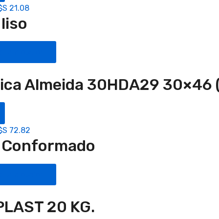
$S
21.08
liso
e una opción
ica Almeida 30HDA29 30×46 
$S
72.82
o Conformado
e una opción
LAST 20 KG.