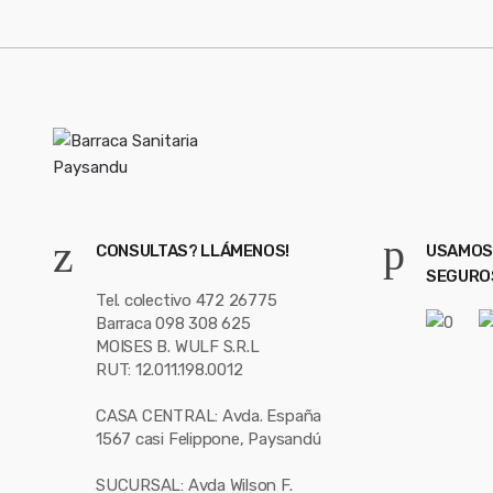
CONSULTAS? LLÁMENOS!
USAMOS
SEGURO
Tel. colectivo 472 26775
Barraca 098 308 625
MOISES B. WULF S.R.L
RUT: 12.011.198.0012
CASA CENTRAL: Avda. España
1567 casi Felippone, Paysandú
SUCURSAL: Avda Wilson F.