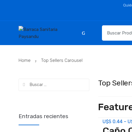
Skip
Skip
Quié
to
to
navigation
content
Resultados
para:
Home
Top Sellers Carousel
Top Seller
Buscar:
Feature
Entradas recientes
U$S
0.44
–
U
Caño 