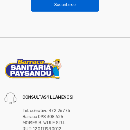
u
i
Suscribirse
l
s
*
e
l
CONSULTAS? LLÁMENOS!
Tel. colectivo 472 26775
Barraca 098 308 625
MOISES B. WULF S.R.L
RUT: 12.011.198.0012