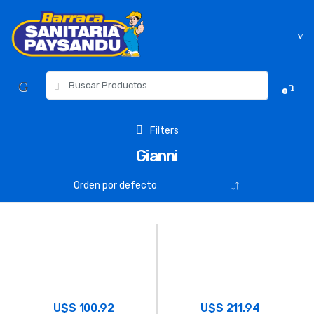
Skip
Skip
to
to
navigation
content
Resultados
0
para:
Filters
Gianni
U$S
100.92
U$S
211.94