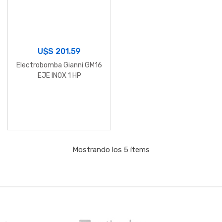
U$S
201.59
Electrobomba Gianni GM16
EJE INOX 1 HP
Mostrando los 5 ítems
B
r