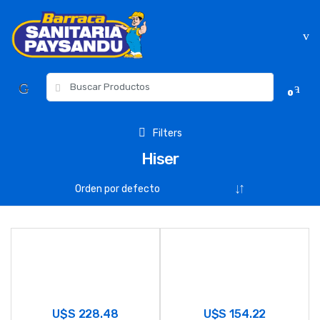
Skip
Skip
to
to
navigation
content
Resultados
0
para:
Filters
Hiser
U$S
228.48
U$S
154.22