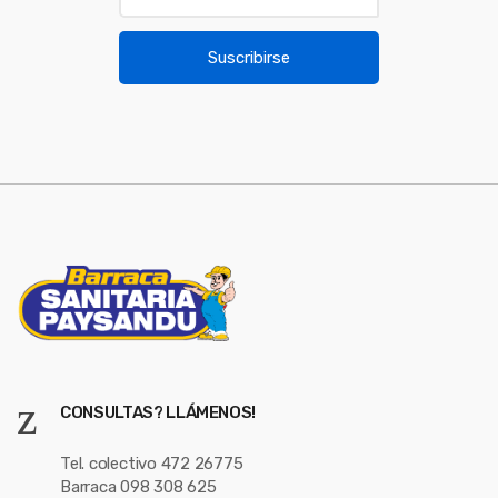
o
a
u
i
Suscribirse
l
s
*
e
l
CONSULTAS? LLÁMENOS!
Tel. colectivo 472 26775
Barraca 098 308 625