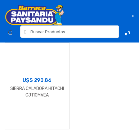
Skip
Skip
to
to
navigation
content
Resultados
0
para:
U$S
290.86
SIERRA CALADORA HITACHI
CJ110MVEA