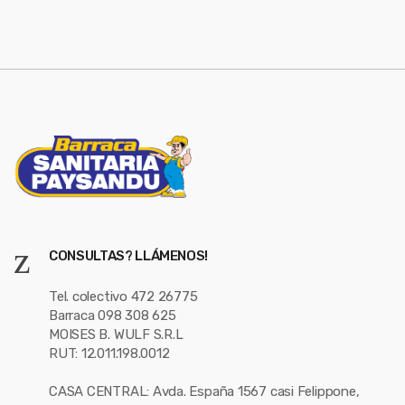
*
CONSULTAS? LLÁMENOS!
Tel. colectivo 472 26775
Barraca 098 308 625
MOISES B. WULF S.R.L
RUT: 12.011.198.0012
CASA CENTRAL: Avda. España 1567 casi Felippone,