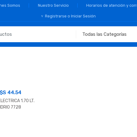
nes Somos
Nuestro Servicio
Horarios de atención y con
Registrarse o Iniciar Sesión
$S
44.54
LECTRICA 1.70 LT.
IDRIO 7728