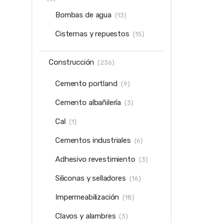
Bombas de agua
(13)
Cisternas y repuestos
(15)
Construcción
(236)
Cemento portland
(9)
Cemento albañilería
(3)
Cal
(1)
Cementos industriales
(6)
Adhesivo revestimiento
(3)
Siliconas y selladores
(16)
Impermeabilización
(18)
Clavos y alambres
(3)