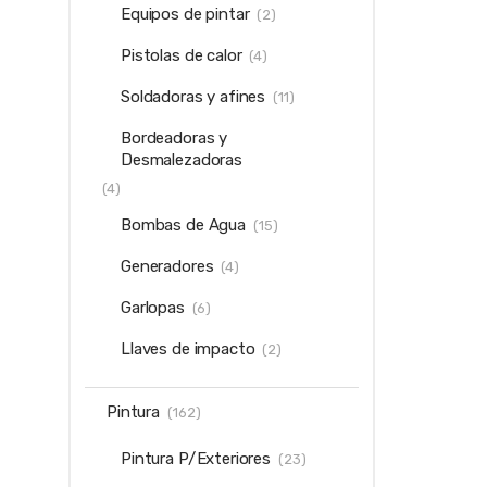
Equipos de pintar
(2)
Pistolas de calor
(4)
Soldadoras y afines
(11)
Bordeadoras y
Desmalezadoras
(4)
Bombas de Agua
(15)
Generadores
(4)
Garlopas
(6)
Llaves de impacto
(2)
Pintura
(162)
Pintura P/Exteriores
(23)