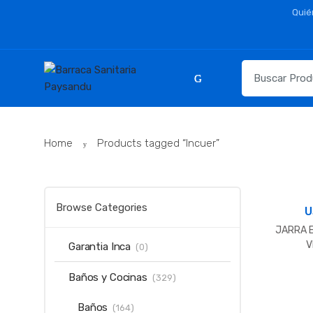
Skip
Skip
Quié
to
to
navigation
content
Resultados
para:
Home
Products tagged “Incuer”
Browse Categories
U
JARRA E
V
Garantia Inca
(0)
Baños y Cocinas
(329)
Baños
(164)