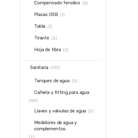
Compensado fenolico
(2)
Placas OSB
(1)
Tabla
(1)
Tirante
(2)
Hoja de fibra
(2)
Sanitaria
(139)
Tanques de agua
(3)
Cañería y fitting para agua
(101)
Llaves y valvulas de agua
(5)
Medidores de agua y
complementos
(2)