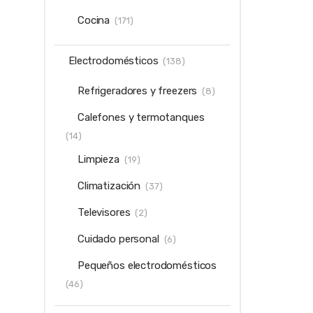
Cocina
(171)
Electrodomésticos
(138)
Refrigeradores y freezers
(8)
Calefones y termotanques
(14)
Limpieza
(19)
Climatización
(37)
Televisores
(2)
Cuidado personal
(6)
Pequeños electrodomésticos
(46)