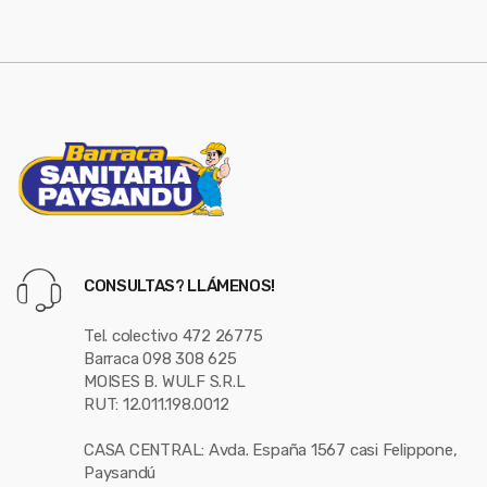
e
l
CONSULTAS? LLÁMENOS!
Tel. colectivo 472 26775
Barraca 098 308 625
MOISES B. WULF S.R.L
RUT: 12.011.198.0012
CASA CENTRAL: Avda. España 1567 casi Felippone,
Paysandú