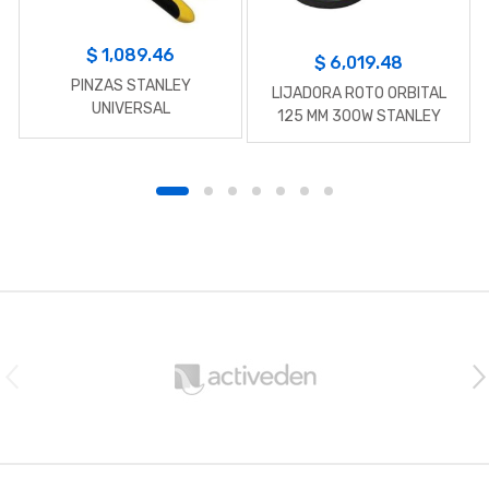
$
1,089.46
$
6,019.48
PINZAS STANLEY
LIJADORA ROTO ORBITAL
UNIVERSAL
125 MM 300W STANLEY
B
r
a
n
d