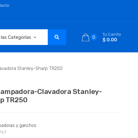
tacto
Tu Carrito
0
$ 0.00
avadora Stanley-Sharp TR250
ampadora-Clavadora Stanley-
p TR250
adoras y ganchos
797