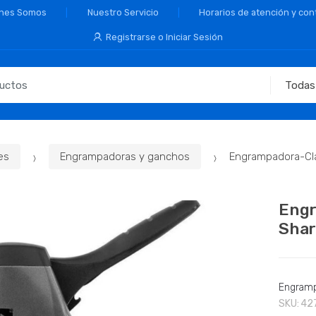
nes Somos
Nuestro Servicio
Horarios de atención y con
Registrarse o Iniciar Sesión
es
Engrampadoras y ganchos
Engrampadora-Cl
Engr
Shar
Engramp
SKU:
42