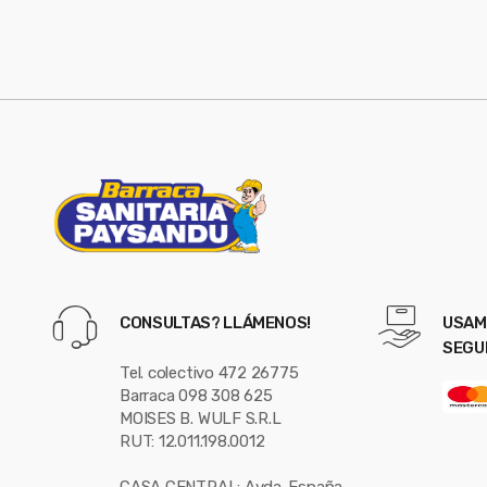
o
u
s
e
l
CONSULTAS? LLÁMENOS!
USAM
SEGU
Tel. colectivo 472 26775
Barraca 098 308 625
MOISES B. WULF S.R.L
RUT: 12.011.198.0012
CASA CENTRAL: Avda. España