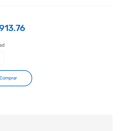
,913.76
ad
Comprar