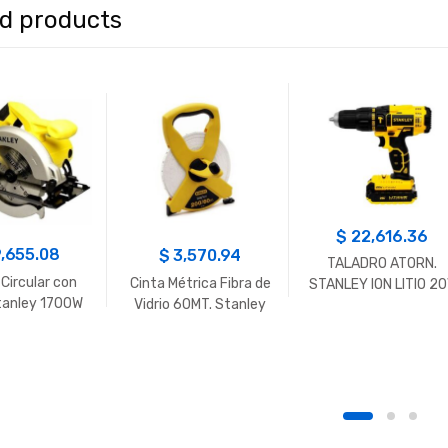
ed products
$
22,616.36
,655.08
$
3,570.94
TALADRO ATORN.
 Circular con
Cinta Métrica Fibra de
STANLEY ION LITIO 2
tanley 1700W
Vidrio 60MT. Stanley
1/2 MALETA