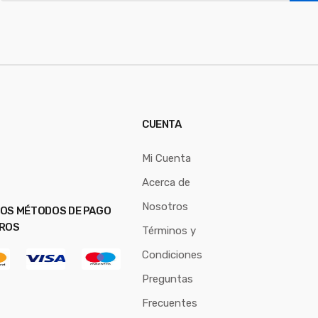
a
i
l
*
CUENTA
Mi Cuenta
Acerca de
Nosotros
OS MÉTODOS DE PAGO
ROS
Términos y
Condiciones
Preguntas
Frecuentes