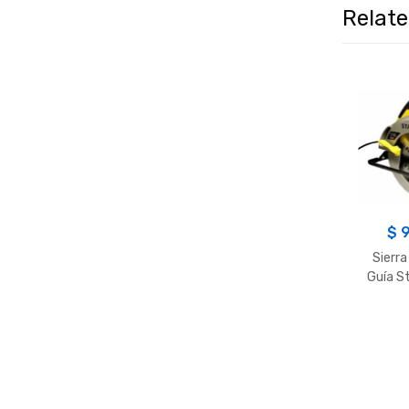
Relat
$
9
Sierra
Guía S