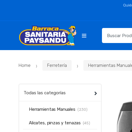
Skip
Skip
Quié
to
to
navigation
content
Resultados
para:
Home
Ferretería
Herramientas Manual
Todas las categorías
Herramientas Manuales
(230)
Alicates, pinzas y tenazas
(45)