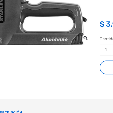
$
3
Cantid
ESCRIPCIÓN