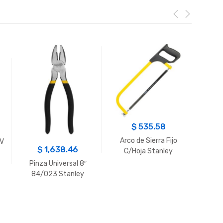
$
535.58
Arco de Sierra Fijo
0V
$
1,638.46
C/Hoja Stanley
TA
INA
Pinza Universal 8″
LITI
84/023 Stanley