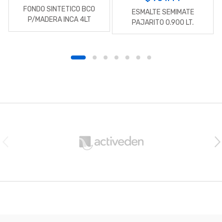
FONDO SINTETICO BCO
ESMALTE SEMIMATE
P/MADERA INCA 4LT
PAJARITO 0.900 LT.
B
r
a
n
d
s