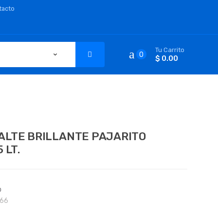
tacto
Tu Carrito
0
$ 0.00
ALTE BRILLANTE PAJARITO
 LT.
o
166