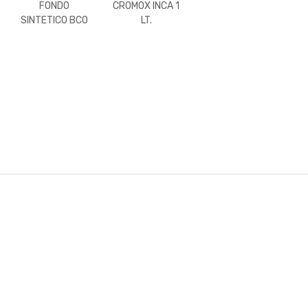
FONDO
CROMOX INCA 1
SINTETICO BCO
LT.
P/MADERA
INCA 4LT