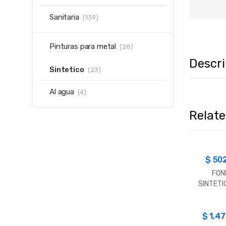
Sanitaria
(139)
Pinturas para metal
(28)
Descr
Sintetico
(23)
Al agua
(4)
Relat
$
50
FON
SINTETI
P/MA
INCA
$
1,4