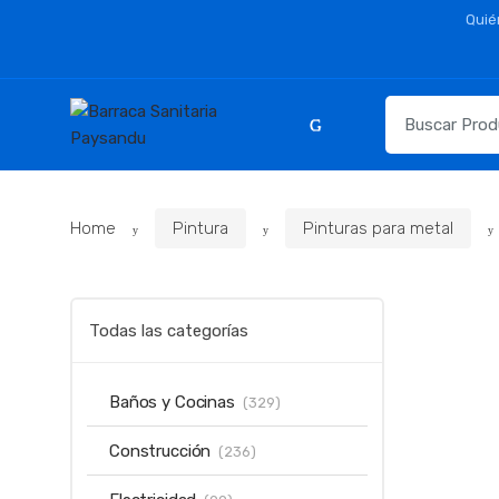
Skip
Skip
Quié
to
to
navigation
content
Resultados
para:
Home
Pintura
Pinturas para metal
Todas las categorías
Baños y Cocinas
(329)
Construcción
(236)