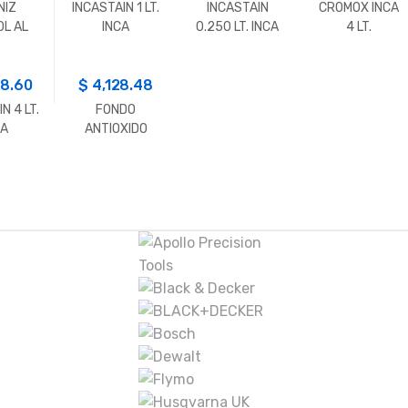
NIZ
INCASTAIN 1 LT.
INCASTAIN
CROMOX INCA
OL AL
INCA
0.250 LT. INCA
4 LT.
1 LT.
08.60
$
4,128.48
N 4 LT.
FONDO
CA
ANTIOXIDO
SINTETICO 4 LT.
INCA