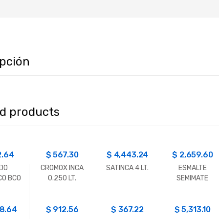
ipción
ed products
2.64
$
567.30
$
4,443.24
$
2,659.60
DO
CROMOX INCA
SATINCA 4 LT.
ESMALTE
CO BCO
0.250 LT.
SEMIMATE
DERA
PAJARITO
 1LT
3.600 LT.
78.64
$
912.56
$
367.22
$
5,313.10