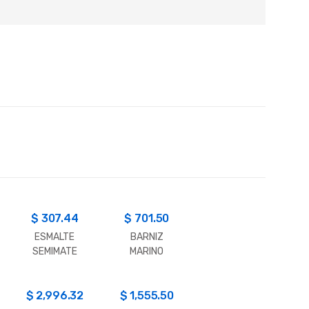
$
307.44
$
701.50
ESMALTE
BARNIZ
SEMIMATE
MARINO
PAJARITO
PAJARITO
0.225 LT.
0.900 LT.
$
2,996.32
$
1,555.50