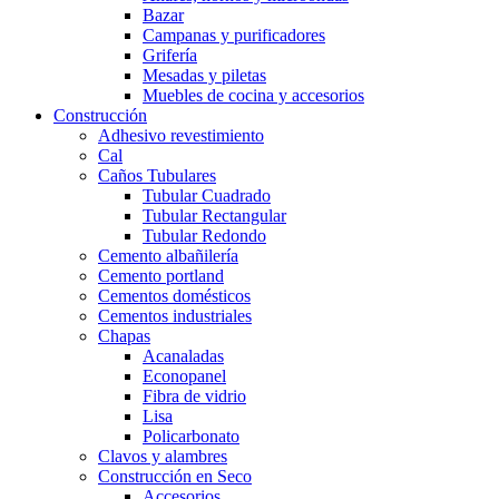
Bazar
Campanas y purificadores
Grifería
Mesadas y piletas
Muebles de cocina y accesorios
Construcción
Adhesivo revestimiento
Cal
Caños Tubulares
Tubular Cuadrado
Tubular Rectangular
Tubular Redondo
Cemento albañilería
Cemento portland
Cementos domésticos
Cementos industriales
Chapas
Acanaladas
Econopanel
Fibra de vidrio
Lisa
Policarbonato
Clavos y alambres
Construcción en Seco
Accesorios