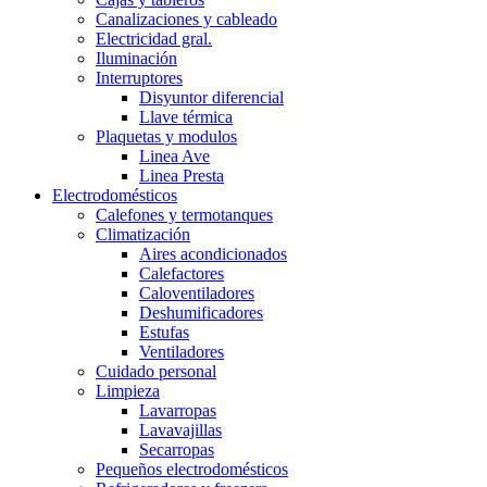
Canalizaciones y cableado
Electricidad gral.
Iluminación
Interruptores
Disyuntor diferencial
Llave térmica
Plaquetas y modulos
Linea Ave
Linea Presta
Electrodomésticos
Calefones y termotanques
Climatización
Aires acondicionados
Calefactores
Caloventiladores
Deshumificadores
Estufas
Ventiladores
Cuidado personal
Limpieza
Lavarropas
Lavavajillas
Secarropas
Pequeños electrodomésticos