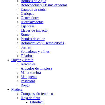
Bombas de Agua
Bordeadoras y Desmalezadoras
Equipos de pintar
Garlopas
Generadores
Hidrolavadoras
Lijadoras
Llaves de impacto
Routers
Pistolas de calor
Rotomartillos y Demoledores
Sierras
Soldadoras y afines
Taladros
Hogar y Jardin
Aerosoles
Artículos de limpieza
Malla sombra
Mangueras
Pesticidas
Riego
Madera
Compensado fenolico
Hoja de fibra
Fibrofacil