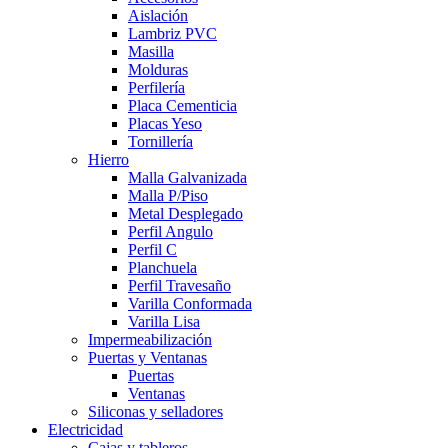
Aislación
Lambriz PVC
Masilla
Molduras
Perfilería
Placa Cementicia
Placas Yeso
Tornillería
Hierro
Malla Galvanizada
Malla P/Piso
Metal Desplegado
Perfil Angulo
Perfil C
Planchuela
Perfil Travesaño
Varilla Conformada
Varilla Lisa
Impermeabilización
Puertas y Ventanas
Puertas
Ventanas
Siliconas y selladores
Electricidad
Cajas y tableros