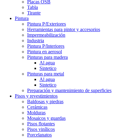
Placas OSB
Tabla
Tirante
Pintura
Pintura P/Exteriores
Herramientas para pintor y accesorios
Impermeabilización
Industria
Pintura P/Interiores
Pintura en aerosol
Pinturas para madera
Al agua
Sintetico
Pinturas para metal
Al agua
Sintetico
Preparación y mantenimiento de superficies
Pisos y revestimientos
Baldosas y piedras
Cerámicas
Molduras
Mosaicos y guardas
Pisos flotantes
Pisos vinílicos
Porcelanatos