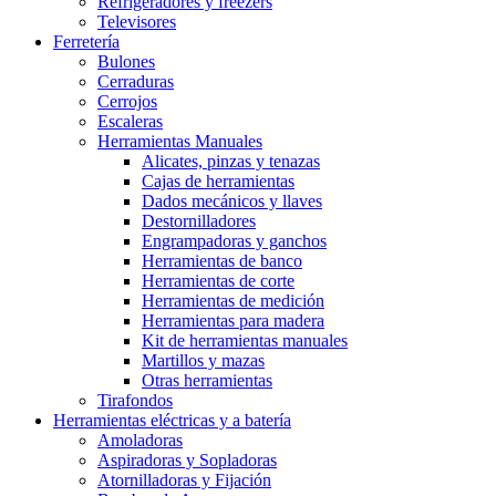
Refrigeradores y freezers
Televisores
Ferretería
Bulones
Cerraduras
Cerrojos
Escaleras
Herramientas Manuales
Alicates, pinzas y tenazas
Cajas de herramientas
Dados mecánicos y llaves
Destornilladores
Engrampadoras y ganchos
Herramientas de banco
Herramientas de corte
Herramientas de medición
Herramientas para madera
Kit de herramientas manuales
Martillos y mazas
Otras herramientas
Tirafondos
Herramientas eléctricas y a batería
Amoladoras
Aspiradoras y Sopladoras
Atornilladoras y Fijación