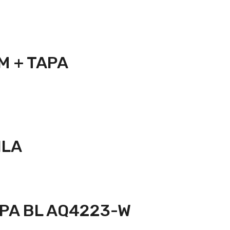
M + TAPA
ILA
PA BL AQ4223-W