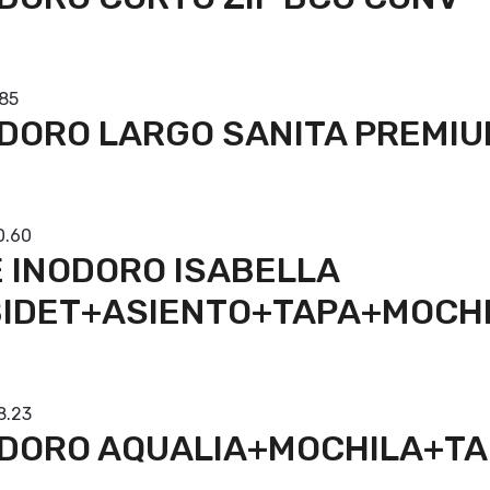
prar
.85
DORO LARGO SANITA PREMIU
prar
0.60
 INODORO ISABELLA
BIDET+ASIENTO+TAPA+MOCH
prar
8.23
DORO AQUALIA+MOCHILA+TA