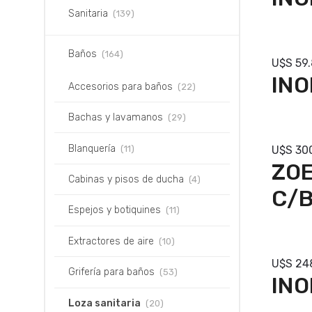
Sanitaria
(139)
Com
Baños
(164)
U$S
59
INO
Accesorios para baños
(22)
Bachas y lavamanos
(29)
Com
Blanquería
(11)
U$S
30
ZOE
Cabinas y pisos de ducha
(4)
C/
Espejos y botiquines
(11)
Com
Extractores de aire
(10)
U$S
24
Grifería para baños
(53)
INO
Loza sanitaria
(20)