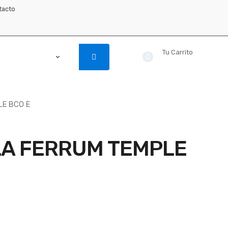
tacto
Tu Carrito
0
$ 0.00
LE BCO E
LA FERRUM TEMPLE