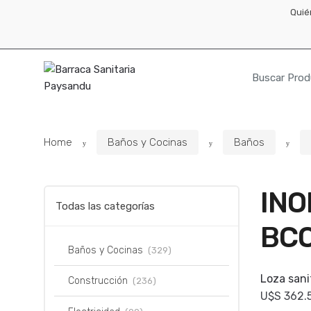
Skip
Skip
Quié
to
to
navigation
content
Resultados
para:
Home
Baños y Cocinas
Baños
INO
Todas las categorías
BCO
Baños y Cocinas
(329)
Loza sani
Construcción
(236)
U$S
362.