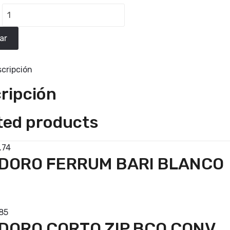
ar
cripción
ripción
ted products
.74
DORO FERRUM BARI BLANCO
prar
85
DORO CORTO ZIP BCO CONV