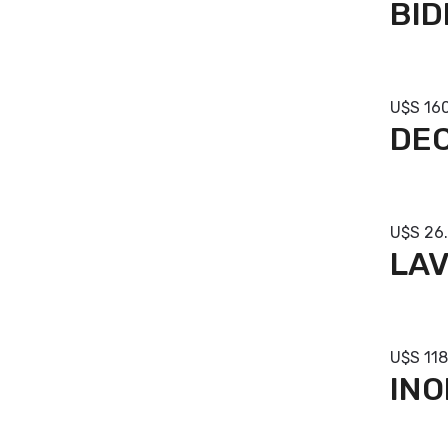
BID
Com
U$S
16
DEC
Com
U$S
26
LAV
Com
U$S
118
INO
Com