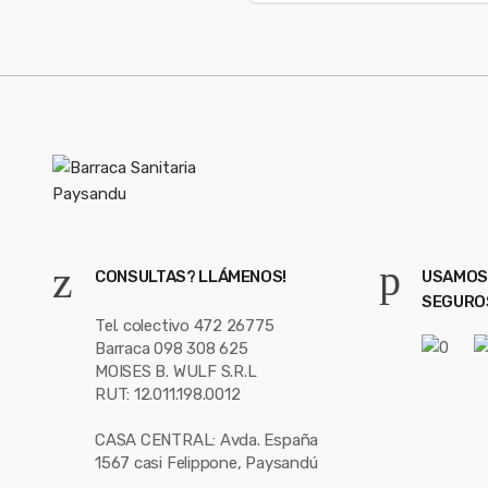
CONSULTAS? LLÁMENOS!
USAMOS
SEGURO
Tel. colectivo 472 26775
Barraca 098 308 625
MOISES B. WULF S.R.L
RUT: 12.011.198.0012
CASA CENTRAL: Avda. España
1567 casi Felippone, Paysandú