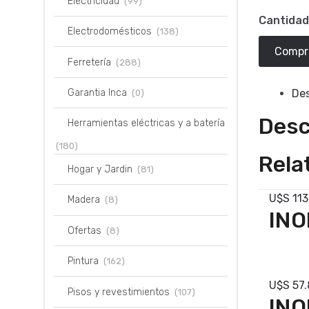
Electricidad
(99)
Cantidad
Electrodomésticos
(138)
Compr
Ferretería
(288)
Des
Garantia Inca
(0)
Desc
Herramientas eléctricas y a batería
(180)
Rela
Hogar y Jardin
(81)
U$S
113
Madera
(8)
INO
Ofertas
(8)
Com
Pintura
(162)
U$S
57.
Pisos y revestimientos
(107)
INO