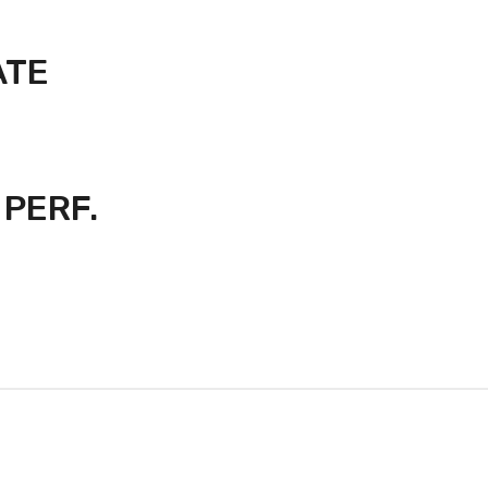
ATE
 PERF.