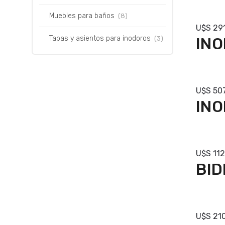
Com
Muebles para baños
(8)
U$S
29
Tapas y asientos para inodoros
INO
(3)
Com
U$S
50
IN
Com
U$S
112
BID
Com
U$S
210