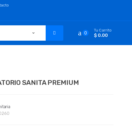
tacto
Tu Carrito
0
$ 0.00
ATORIO SANITA PREMIUM
itaria
0260