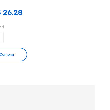
S
26.28
ad
Comprar