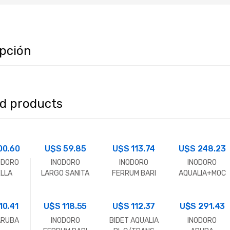
ipción
ed products
00.60
U$S
59.85
U$S
113.74
U$S
248.23
ODORO
INODORO
INODORO
INODORO
ELLA
LARGO SANITA
FERRUM BARI
AQUALIA+MOC
T+ASIE
PREMIUM +
BLANCO
HILA+TAPA BL
PA+MO
TAPA
AQ4223-W
LA
10.41
U$S
118.55
U$S
112.37
U$S
291.43
ARUBA
INODORO
BIDET AQUALIA
INODORO