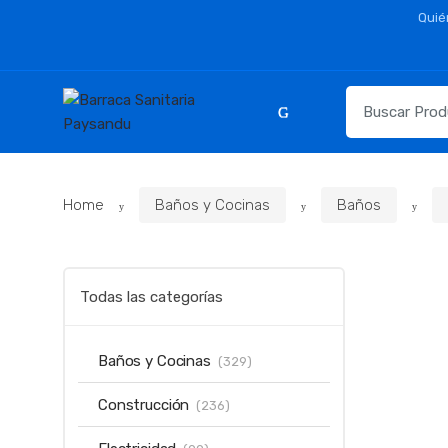
Skip
Skip
Quié
to
to
navigation
content
Resultados
para:
Home
Baños y Cocinas
Baños
Todas las categorías
Baños y Cocinas
(329)
Construcción
(236)