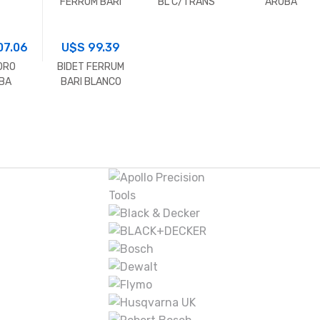
FERRUM BARI
BL C/TRANS
ARUBA
BLANCO
AQ482414A-W
C/MOCHILA+TA
P/MOCHILA
PA BLANCO
07.06
U$S
99.39
BRILL
ORO
BIDET FERRUM
BA
BARI BLANCO
ILA+TA
1/3 PERF.
A