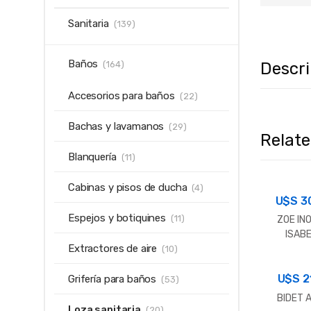
Sanitaria
(139)
Baños
Descr
(164)
Accesorios para baños
(22)
Bachas y lavamanos
(29)
Relat
Blanquería
(11)
Cabinas y pisos de ducha
(4)
U$S
3
Espejos y botiquines
(11)
ZOE IN
ISAB
Extractores de aire
C/BIDE
(10)
NTO+TA
U$S
CHI
2
Grifería para baños
(53)
BIDET 
Loza sanitaria
(20)