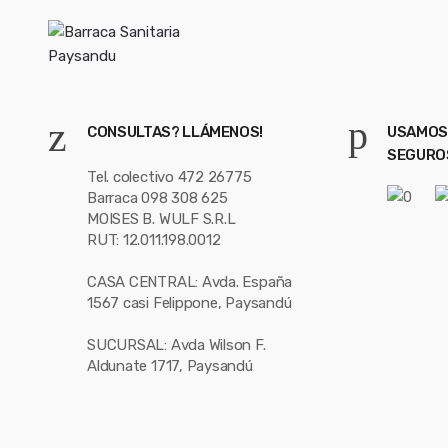
CONSULTAS? LLÁMENOS!
USAMOS
SEGURO
Tel. colectivo 472 26775
Barraca 098 308 625
MOISES B. WULF S.R.L
RUT: 12.011.198.0012
CASA CENTRAL: Avda. España
1567 casi Felippone, Paysandú
SUCURSAL: Avda Wilson F.
Aldunate 1717, Paysandú