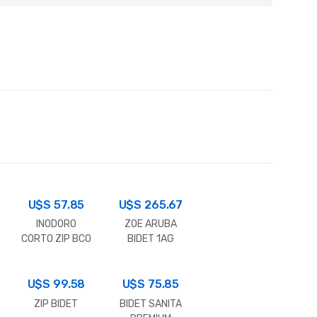
U$S
57.85
U$S
265.67
INODORO
ZOE ARUBA
CORTO ZIP BCO
BIDET 1AG
CONV
NEGRO MATE
U$S
99.58
U$S
75.85
ZIP BIDET
BIDET SANITA