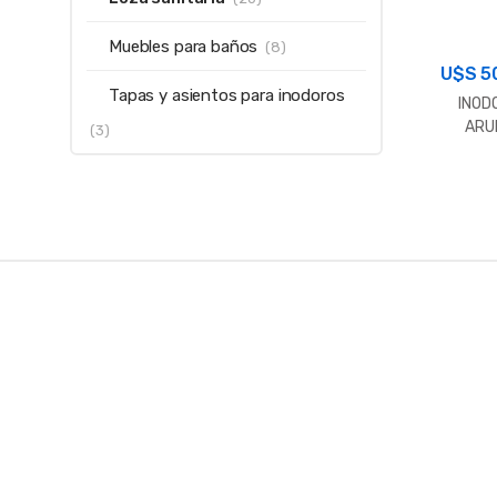
Muebles para baños
(8)
U$S
5
Tapas y asientos para inodoros
INOD
ARU
(3)
C/MOCH
P
B
r
a
n
d
s