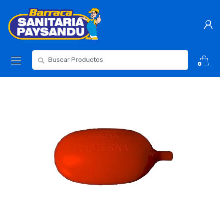
Skip
Skip
to
to
navigation
content
Resultados
0
para: