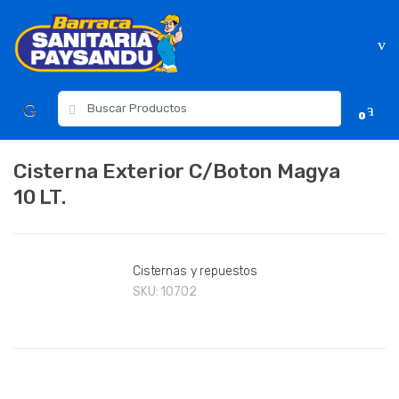
Skip
Skip
to
to
navigation
content
Resultados
0
para:
Cisterna Exterior C/Boton Magya
10 LT.
Cisternas y repuestos
SKU:
10702