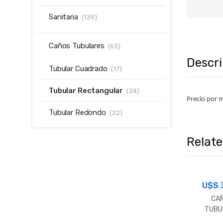
Sanitaria
(139)
Caños Tubulares
(63)
Descr
Tubular Cuadrado
(17)
Tubular Rectangular
(24)
Precio por m
Tubular Redondo
(22)
Relat
U$S
CA
TUBU
RECT