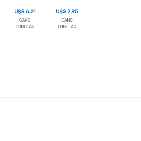
30X50X1.6
20X50X1.6
U$S
(Metro)
6.21
U$S
(Metro)
2.95
CAÑO
CAÑO
TUBULAR
TUBULAR
RECTANG.
RECTANG.
40X100X1.6
30X40X1.6
(Metro)
(Metro)