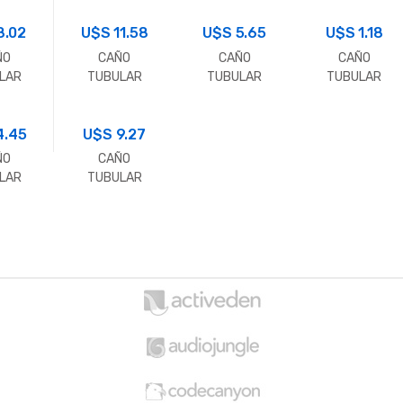
X2.0
25X50X1.6
120X80X2.0
30X60X1.6
ro)
8.02
U$S
11.58
U$S
(Metro)
5.65
U$S
(Metro)
1.18
ÑO
CAÑO
CAÑO
CAÑO
LAR
TUBULAR
TUBULAR
TUBULAR
ANG.
RECTANG.
RECTANG.
RECTANG.
0X2.0
150X50X2.0
40X60X2.0
10X20X1.6
ro)
4.45
U$S
(Metro)
9.27
(Metro)
(Metro)
ÑO
CAÑO
LAR
TUBULAR
ANG.
RECTANG.
X2.0
40X120X2.0
ro)
(Metro)