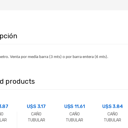
ipción
etro. Venta por media barra (3 mts) o por barra entera (6 mts).
ed products
3.87
U$S
3.17
U$S
11.61
U$S
3.84
ÑO
CAÑO
CAÑO
CAÑO
LAR
TUBULAR
TUBULAR
TUBULAR
ANG.
RECTANG.
RECTANG.
RECTANG.