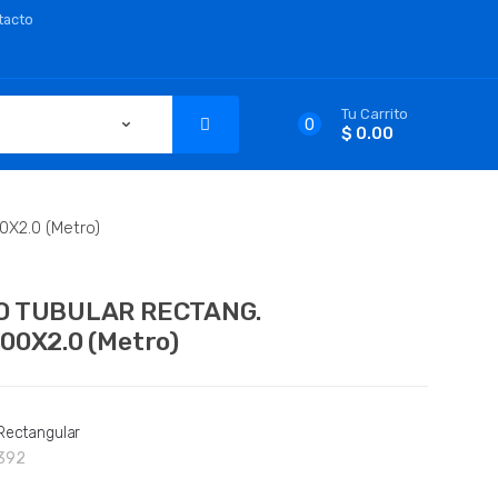
tacto
Tu Carrito
0
$ 0.00
X2.0 (Metro)
O TUBULAR RECTANG.
00X2.0 (Metro)
Rectangular
392