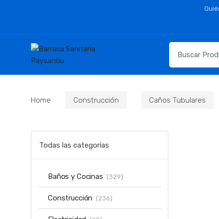
Skip
Skip
Quié
to
to
navigation
content
Resultados
para:
Home
Construcción
Caños Tubulares
Todas las categorías
Baños y Cocinas
(329)
Construcción
(236)