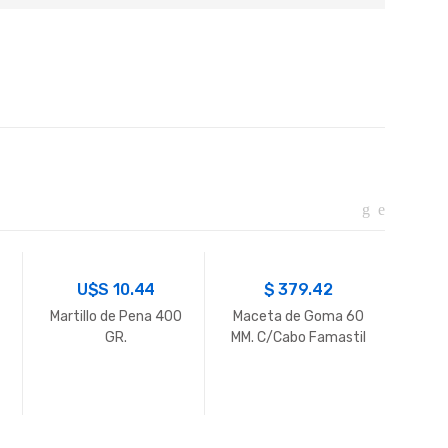
U$S
10.44
$
379.42
U
Martillo de Pena 400
Maceta de Goma 60
RO
GR.
MM. C/Cabo Famastil
HYU
850 