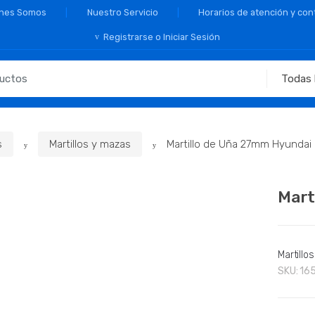
nes Somos
Nuestro Servicio
Horarios de atención y con
Registrarse o Iniciar Sesión
s
Martillos y mazas
Martillo de Uña 27mm Hyundai
Mart
Martillo
SKU:
16