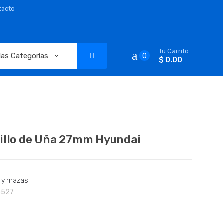
tacto
Tu Carrito
0
$ 0.00
illo de Uña 27mm Hyundai
s y mazas
5527