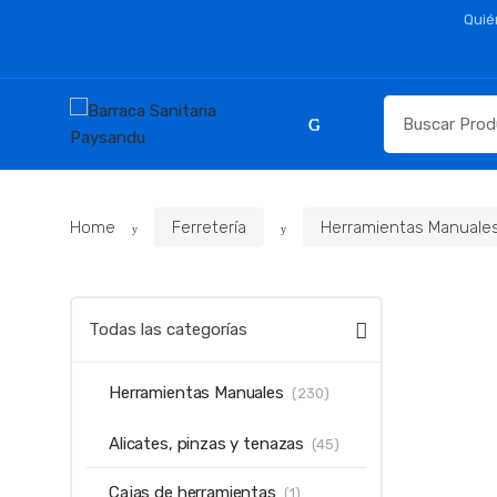
Skip
Skip
Quié
to
to
navigation
content
Resultados
para:
Home
Ferretería
Herramientas Manuale
Todas las categorías
Herramientas Manuales
(230)
Alicates, pinzas y tenazas
(45)
Cajas de herramientas
(1)