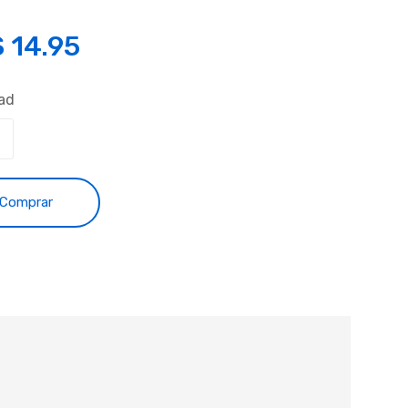
S
14.95
ad
Comprar