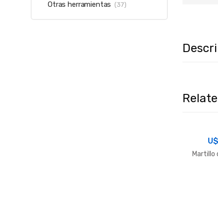
Otras herramientas
(37)
Descr
Relat
U
Martillo