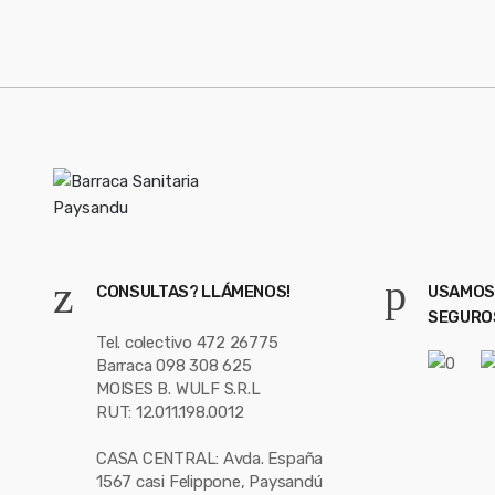
o
i
u
l
*
s
e
l
CONSULTAS? LLÁMENOS!
USAMOS
SEGURO
Tel. colectivo 472 26775
Barraca 098 308 625
MOISES B. WULF S.R.L
RUT: 12.011.198.0012
CASA CENTRAL: Avda. España
1567 casi Felippone, Paysandú