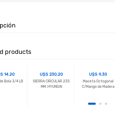
ipción
ed products
$S
14.20
U$S
230.20
U$S
9.30
 de Bola 3/4 LB
SIERRA CIRCULAR 235
Maceta Octogonal
MM. HYUNDAI
C/Mango de Madera
500G