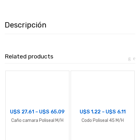
Descripción
Related products
U$S
27.61
–
U$S
65.09
U$S
1.22
–
U$S
6.11
Caño camara Poliseal M/H
Codo Poliseal 45 M/H