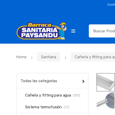
Skip
Skip
Quié
to
to
navigation
content
Resultados
para:
Home
Sanitaria
Cañería y fitting para 
Todas las categorías
Cañería y fitting para agua
(101)
Sistema termofusión
(17)