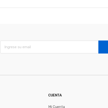
E
m
a
i
l
*
CUENTA
Mi Cuenta