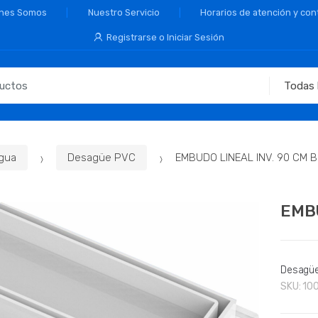
nes Somos
Nuestro Servicio
Horarios de atención y con
Registrarse o Iniciar Sesión
agua
Desagüe PVC
EMBUDO LINEAL INV. 90 CM 
EMBU
Desagü
SKU:
10