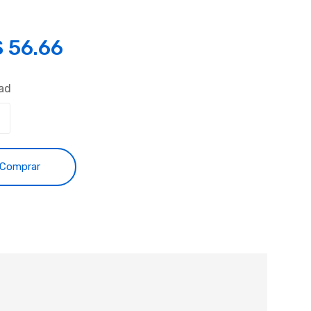
S
56.66
ad
Comprar