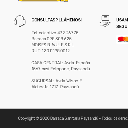
CONSULTAS? LLÁMENOS!
USAM
SEGU
Tel. colectivo 472 26775
Barraca 098 308 625
MOISES B. WULF S.R.L
RUT: 12.011.198.0012
CASA CENTRAL: Avda. España
1567 casi Felippone, Paysandú
SUCURSAL: Avda Wilson F.
Aldunate 1717, Paysandú
Copyright
© 2020 Barraca Sanitaria Paysandú - Todos los derec