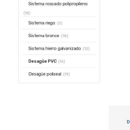
Sistema roscado polipropileno
(18)
Sistema riego
(0)
Sistema bronce
(18)
Sistema hierro galvanizado
(12)
Desagüe PVC
(16)
Desagüe poliseal
(19)
D