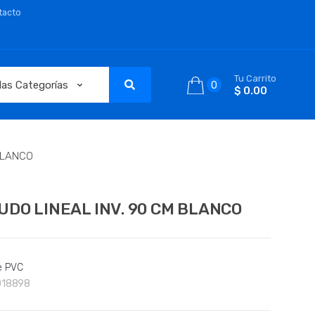
tacto
Tu Carrito
0
$ 0.00
BLANCO
DO LINEAL INV. 90 CM BLANCO
e PVC
018898