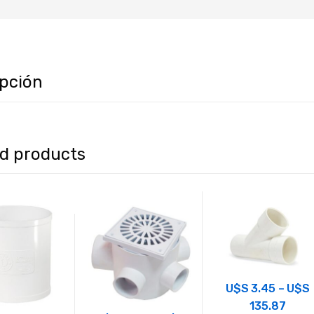
ipción
ed products
U$S
3.45
–
U$S
135.87