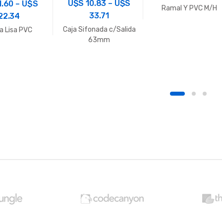
U$S
10.83
–
U$S
1.60
–
U$S
Ramal Y PVC M/H
33.71
22.34
Caja Sifonada c/Salida
a Lisa PVC
63mm