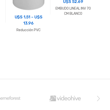
U$S
52.69
EMBUDO LINEAL INV 70
U$
CM BLANCO
U$S
1.51
–
U$S
13.96
Ram
Reducción PVC