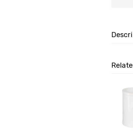
Descr
Relat