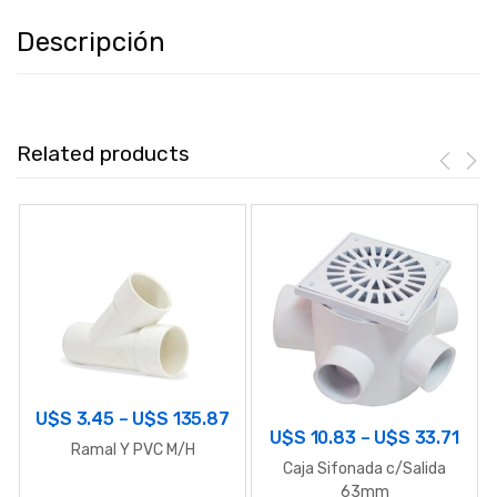
Descripción
Related products
U$S
3.45
–
U$S
135.87
U$S
10.83
–
U$S
33.71
Ramal Y PVC M/H
Caja Sifonada c/Salida
63mm