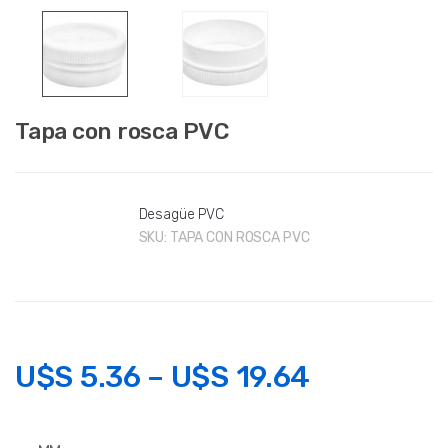
Tapa con rosca PVC
Desagüe PVC
SKU:
TAPA CON ROSCA PVC
U$S
5.36
–
U$S
19.64