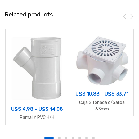
Related products
U$S
10.83
–
U$S
33.71
Caja Sifonada c/Salida
U$S
4.98
–
U$S
14.08
63mm
Ramal Y PVC H/H