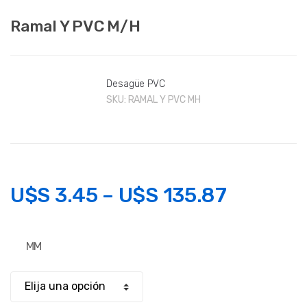
Ramal Y PVC M/H
Desagüe PVC
SKU:
RAMAL Y PVC MH
U$S
3.45
–
U$S
135.87
MM