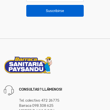
o
a
u
i
Suscribirse
l
s
*
e
l
CONSULTAS? LLÁMENOS!
Tel. colectivo 472 26775
Barraca 098 308 625