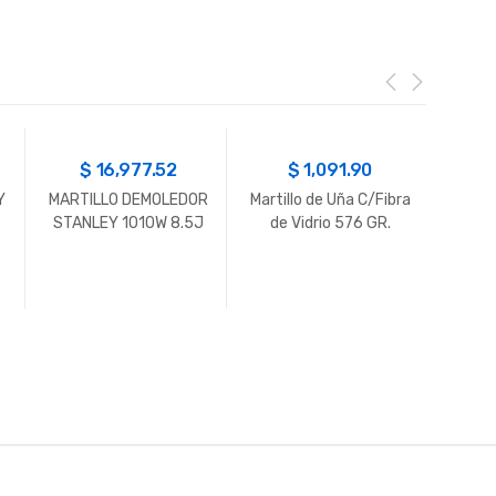
$
16,977.52
$
1,091.90
Y
MARTILLO DEMOLEDOR
Martillo de Uña C/Fibra
AMOL
STANLEY 1010W 8.5J
de Vidrio 576 GR.
STA
SDSMAX 5KG
Stanley