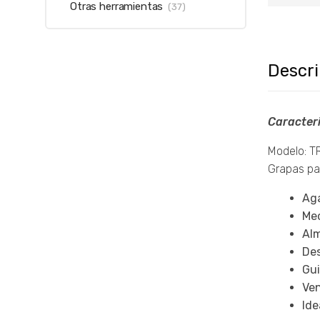
Otras herramientas
(37)
Descr
Caracteri
Modelo: T
Grapas par
Aga
Mec
Alm
Des
Gui
Ven
Ide