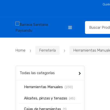
Skip
Skip
Quié
to
to
navigation
content
Resultados
para:
Home
Ferretería
Herramientas Manual
Todas las categorías
Herramientas Manuales
(230)
Alicates, pinzas y tenazas
(45)
Cajas de herramientas
(1)