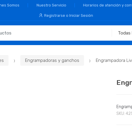
nes Somos
Nuestro Servicio
Horarios de atención y con
Registrarse o Iniciar Sesión
es
Engrampadoras y ganchos
Engrampadora Liv
Engr
Engramp
SKU:
42