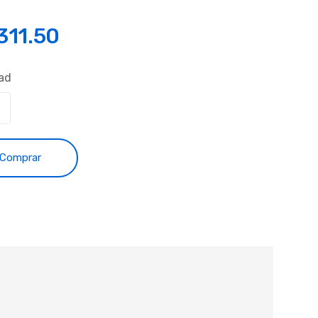
,311.50
ad
Comprar