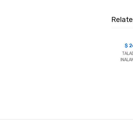
Relat
$
2
TALA
INALA
LITIO 
B