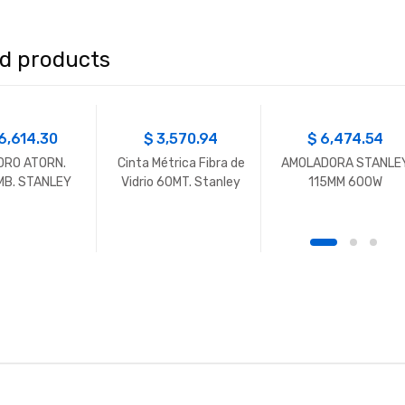
ed products
6,614.30
$
3,570.94
$
6,474.54
DRO ATORN.
Cinta Métrica Fibra de
AMOLADORA STANLE
MB. STANLEY
Vidrio 60MT. Stanley
115MM 600W
20V 1/2 2BAT