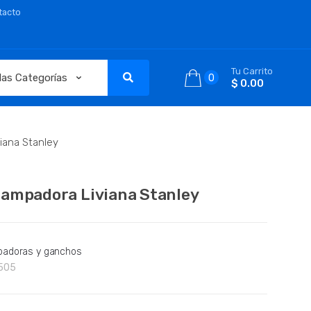
tacto
Tu Carrito
0
$ 0.00
iana Stanley
ampadora Liviana Stanley
adoras y ganchos
505