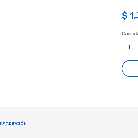
$
1
Cantid
ESCRIPCIÓN