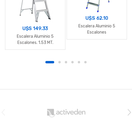
U$S
62.10
Escalera Aluminio 5
U$S
149.33
Escalones
Escalera Aluminio 5
Escalones. 1.53 MT.
B
r
a
n