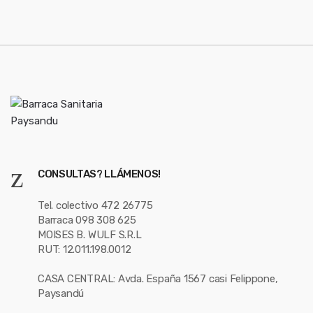
e
l
CONSULTAS? LLÁMENOS!
Tel. colectivo 472 26775
Barraca 098 308 625
MOISES B. WULF S.R.L
RUT: 12.011.198.0012
CASA CENTRAL: Avda. España 1567 casi Felippone,
Paysandú