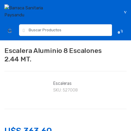
Skip
Skip
to
to
navigation
content
Resultados
0
para:
Escalera Aluminio 8 Escalones
2.44 MT.
Escaleras
SKU:
527008
U$S
363.60