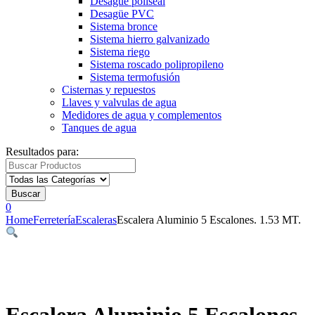
Desagüe poliseal
Desagüe PVC
Sistema bronce
Sistema hierro galvanizado
Sistema riego
Sistema roscado polipropileno
Sistema termofusión
Cisternas y repuestos
Llaves y valvulas de agua
Medidores de agua y complementos
Tanques de agua
Resultados para:
Buscar
0
Home
Ferretería
Escaleras
Escalera Aluminio 5 Escalones. 1.53 MT.
Escalera Aluminio 5 Escalones.