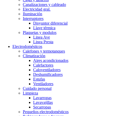
Canalizaciones y cableado
Electricidad gral.
Iluminación
Interruptores
Disyuntor diferencial
Llave térmica
Plaquetas y modulos
Linea Ave
Linea Presta
Electrodomésticos
Calefones y termotanques
Climatización
Aires acondicionados
Calefactores
Caloventiladores
Deshumificadores
Estufas
Ventiladores
Cuidado personal
Limpieza
Lavarropas
Lavavajillas
Secarropas
Pequeños electrodomésticos