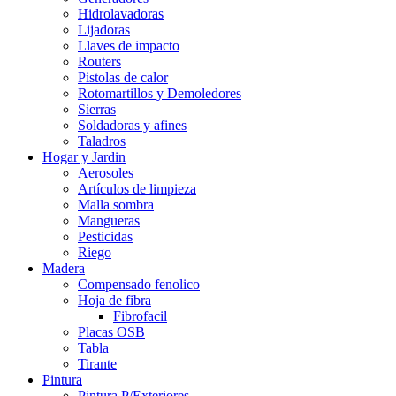
Hidrolavadoras
Lijadoras
Llaves de impacto
Routers
Pistolas de calor
Rotomartillos y Demoledores
Sierras
Soldadoras y afines
Taladros
Hogar y Jardin
Aerosoles
Artículos de limpieza
Malla sombra
Mangueras
Pesticidas
Riego
Madera
Compensado fenolico
Hoja de fibra
Fibrofacil
Placas OSB
Tabla
Tirante
Pintura
Pintura P/Exteriores