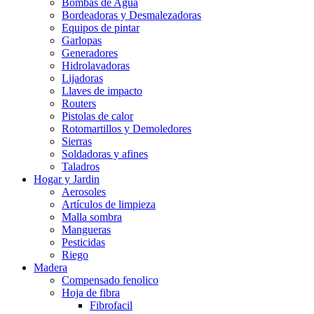
Bombas de Agua
Bordeadoras y Desmalezadoras
Equipos de pintar
Garlopas
Generadores
Hidrolavadoras
Lijadoras
Llaves de impacto
Routers
Pistolas de calor
Rotomartillos y Demoledores
Sierras
Soldadoras y afines
Taladros
Hogar y Jardin
Aerosoles
Artículos de limpieza
Malla sombra
Mangueras
Pesticidas
Riego
Madera
Compensado fenolico
Hoja de fibra
Fibrofacil