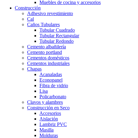
Muebles de cocina y accesorios
Construcción
Adhesivo revestimiento
Cal
Caños Tubulares
Tubular Cuadrado
Tubular Rectangular
Tubular Redondo
Cemento albañilería
Cemento portland
Cementos domésticos
Cementos industriales
Chapas
Acanaladas
Econopanel
Fibra de vidrio
Lisa
Policarbonato
Clavos y alambres
Construcción en Seco
Accesorios
Aislación
Lambriz PVC
Masilla
Molduras