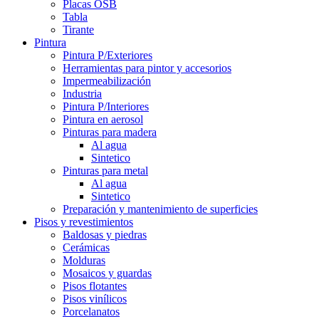
Placas OSB
Tabla
Tirante
Pintura
Pintura P/Exteriores
Herramientas para pintor y accesorios
Impermeabilización
Industria
Pintura P/Interiores
Pintura en aerosol
Pinturas para madera
Al agua
Sintetico
Pinturas para metal
Al agua
Sintetico
Preparación y mantenimiento de superficies
Pisos y revestimientos
Baldosas y piedras
Cerámicas
Molduras
Mosaicos y guardas
Pisos flotantes
Pisos vinílicos
Porcelanatos