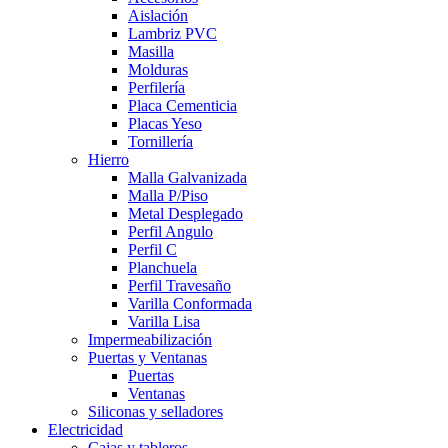
Aislación
Lambriz PVC
Masilla
Molduras
Perfilería
Placa Cementicia
Placas Yeso
Tornillería
Hierro
Malla Galvanizada
Malla P/Piso
Metal Desplegado
Perfil Angulo
Perfil C
Planchuela
Perfil Travesaño
Varilla Conformada
Varilla Lisa
Impermeabilización
Puertas y Ventanas
Puertas
Ventanas
Siliconas y selladores
Electricidad
Cajas y tableros