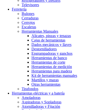
Refrigeradores y freezers
Televisores
Ferretería
Bulones
Cerraduras
Cerrojos
Escaleras
Herramientas Manuales
Alicates, pinzas y tenazas
Cajas de herramientas
Dados mecánicos y llaves
Destornilladores
Engrampadoras y ganchos
Herramientas de banco
Herramientas de corte
Herramientas de medición
Herramientas para madera
Kit de herramientas manuales
Martillos y mazas
Otras herramientas
Tirafondos
Herramientas eléctricas y a batería
Amoladoras
Aspiradoras y Sopladoras
Atornilladoras y Fijación