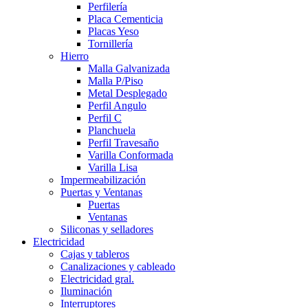
Perfilería
Placa Cementicia
Placas Yeso
Tornillería
Hierro
Malla Galvanizada
Malla P/Piso
Metal Desplegado
Perfil Angulo
Perfil C
Planchuela
Perfil Travesaño
Varilla Conformada
Varilla Lisa
Impermeabilización
Puertas y Ventanas
Puertas
Ventanas
Siliconas y selladores
Electricidad
Cajas y tableros
Canalizaciones y cableado
Electricidad gral.
Iluminación
Interruptores