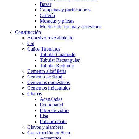
Bazar
Campanas y purificadores
Grifería
Mesadas y piletas
Muebles de cocina y accesorios
Construcción
Adhesivo revestimiento
Cal
Caños Tubulares
Tubular Cuadrado
Tubular Rectangular
Tubular Redondo
Cemento albañilería
Cemento portland
Cementos domésticos
Cementos industriales
Chapas
Acanaladas
Econopanel
Fibra de vidrio
Lisa
Policarbonato
Clavos y alambres
Construcción en Seco
Accesorios