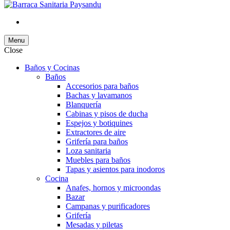
Menu
Close
Baños y Cocinas
Baños
Accesorios para baños
Bachas y lavamanos
Blanquería
Cabinas y pisos de ducha
Espejos y botiquines
Extractores de aire
Grifería para baños
Loza sanitaria
Muebles para baños
Tapas y asientos para inodoros
Cocina
Anafes, hornos y microondas
Bazar
Campanas y purificadores
Grifería
Mesadas y piletas