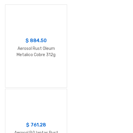
$
884.50
Aerosol Rust Oleum
Metalico Cobre 312g
$
761.28
Aerosol P/Llantas Rust