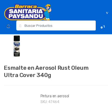
Skip
Skip
to
to
navigation
content
Resultados
0
para:
Esmalte en Aerosol Rust Oleum
Ultra Cover 340g
Pintura en aerosol
SKU:
47464