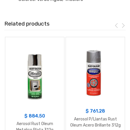
Related products
$
761.28
$
884.50
Aerosol P/Llantas Rust
Aerosol Rust Oleum
Oleum Acero Brillante 312g
Metalico Plata 312g