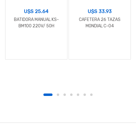
U$S
25.64
U$S
33.93
BATIDORA MANUAL KS-
CAFETERA 26 TAZAS
BM100 220V/ 50H
MONDIAL C-04
B