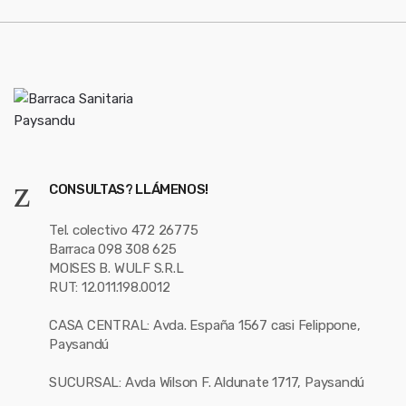
l
CONSULTAS? LLÁMENOS!
Tel. colectivo 472 26775
Barraca 098 308 625
MOISES B. WULF S.R.L
RUT: 12.011.198.0012
CASA CENTRAL: Avda. España 1567 casi Felippone,
Paysandú
SUCURSAL: Avda Wilson F. Aldunate 1717, Paysandú