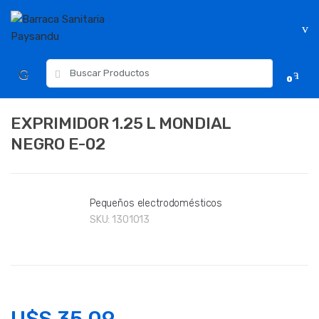
Skip
Skip
to
to
navigation
content
Resultados
0
para:
EXPRIMIDOR 1.25 L MONDIAL
NEGRO E-02
Pequeños electrodomésticos
SKU:
1301013
U$S
35.09