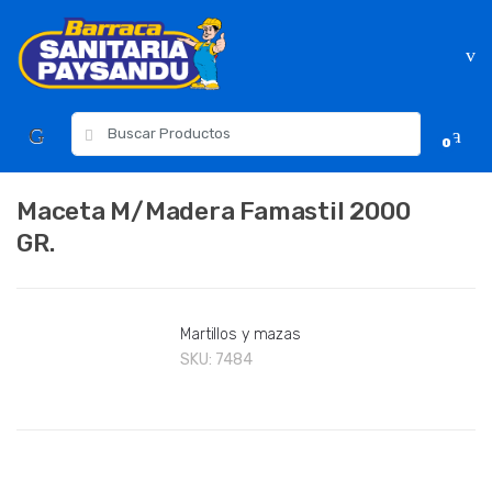
Skip
Skip
to
to
navigation
content
Resultados
0
para:
Maceta M/Madera Famastil 2000
GR.
Martillos y mazas
SKU:
7484