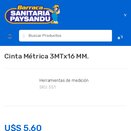
Skip
Skip
to
to
navigation
content
Resultados
0
para:
Cinta Métrica 3MTx16 MM.
Herramientas de medición
SKU:
551
U$S
5.60