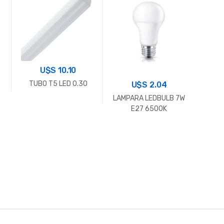
REFL
U$S
10.10
TUBO T5 LED 0.30
U$S
2.04
LAMPARA LEDBULB 7W
E27 6500K