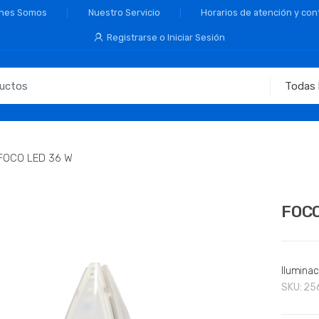
nes Somos
Nuestro Servicio
Horarios de atención y con
Registrarse o Iniciar Sesión
FOCO LED 36 W
FOCO
Iluminac
SKU:
25