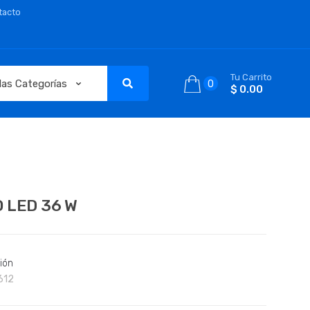
tacto
Tu Carrito
0
$ 0.00
 LED 36 W
ión
612