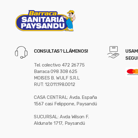
l
CONSULTAS? LLÁMENOS!
USAM
SEGU
Tel. colectivo 472 26775
Barraca 098 308 625
MOISES B. WULF S.R.L
RUT: 12.011.198.0012
CASA CENTRAL: Avda. España
1567 casi Felippone, Paysandú
SUCURSAL: Avda Wilson F.
Aldunate 1717, Paysandú