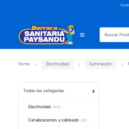
Skip
Skip
Quié
to
to
navigation
content
Resultados
para:
Home
Electricidad
Iluminación
Todas las categorías
Electricidad
(99)
Canalizaciones y cableado
(8)