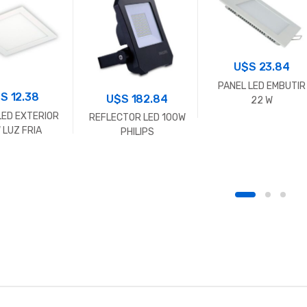
U$S
23.84
PANEL LED EMBUTIR
$S
12.38
U$S
182.84
22 W
LED EXTERIOR
REFLECTOR LED 100W
 LUZ FRIA
PHILIPS