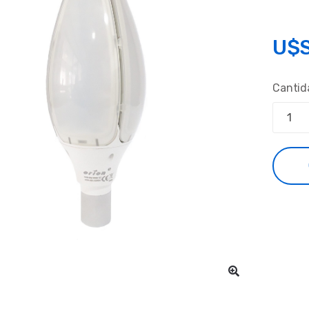
U$
Cantid