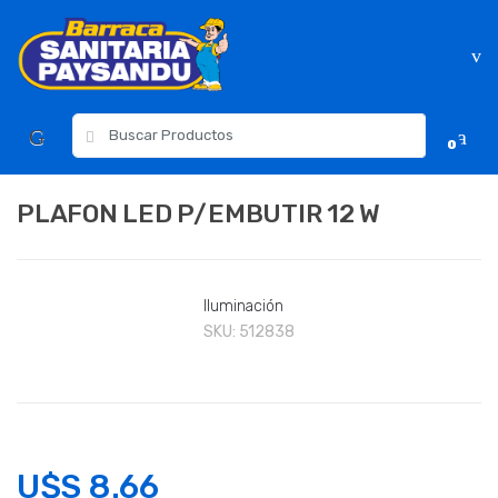
Skip
Skip
to
to
navigation
content
Resultados
0
para:
PLAFON LED P/EMBUTIR 12 W
Iluminación
SKU:
512838
U$S
8.66