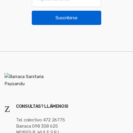
m
o
a
u
i
Suscribirse
l
s
*
e
l
CONSULTAS? LLÁMENOS!
Tel. colectivo 472 26775
Barraca 098 308 625
MOISES B. WULF S.R.L