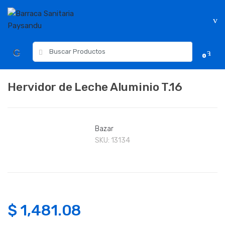
Skip
Skip
to
to
navigation
content
Resultados
0
para:
Hervidor de Leche Aluminio T.16
Bazar
SKU:
13134
$
1,481.08