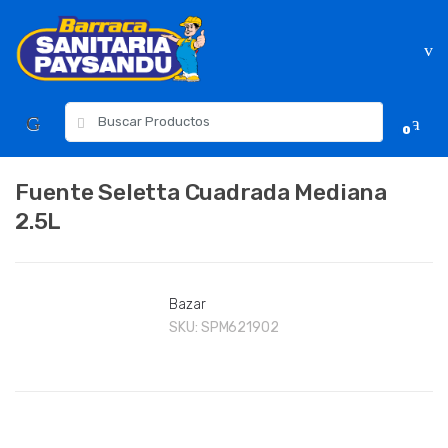
Skip
Skip
to
to
navigation
content
Resultados
0
para:
Fuente Seletta Cuadrada Mediana
2.5L
Bazar
SKU:
SPM621902