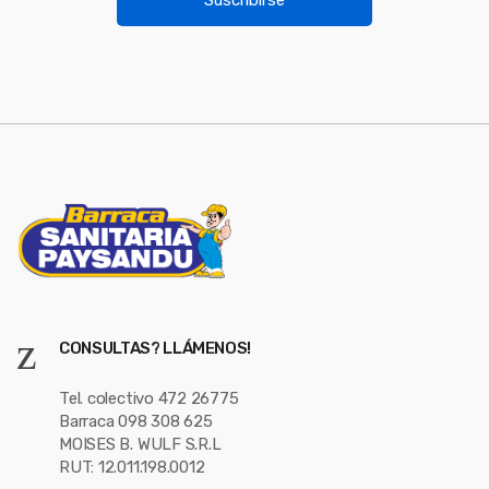
l
s
*
e
l
CONSULTAS? LLÁMENOS!
Tel. colectivo 472 26775
Barraca 098 308 625
MOISES B. WULF S.R.L
RUT: 12.011.198.0012