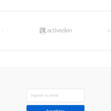
B
r
a
n
d
s
C
a
r
E
m
o
a
u
i
Suscribirse