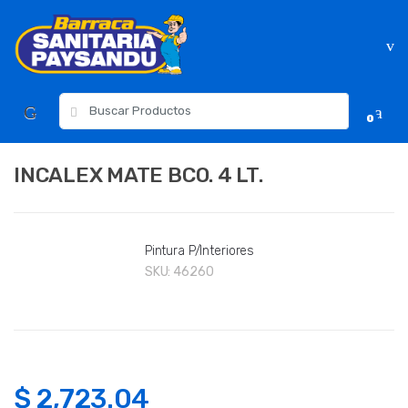
Skip
Skip
to
to
navigation
content
Resultados
0
para:
INCALEX MATE BCO. 4 LT.
Pintura P/Interiores
SKU:
46260
$
2,723.04