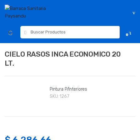
Skip
Skip
to
to
navigation
content
Resultados
0
para:
CIELO RASOS INCA ECONOMICO 20
LT.
Pintura P/Interiores
SKU:
1267
$
6,286.66