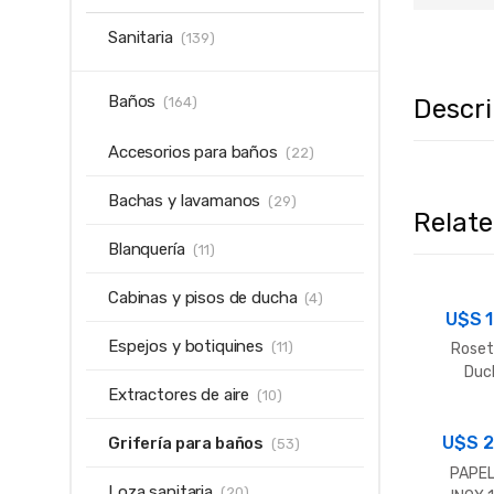
Sanitaria
(139)
Baños
Descr
(164)
Accesorios para baños
(22)
Bachas y lavamanos
(29)
Relat
Blanquería
(11)
Cabinas y pisos de ducha
(4)
U$S
Espejos y botiquines
(11)
Roset
Duc
Extractores de aire
Cuad
(10)
U$S
2
Grifería para baños
(53)
PAPE
Loza sanitaria
(20)