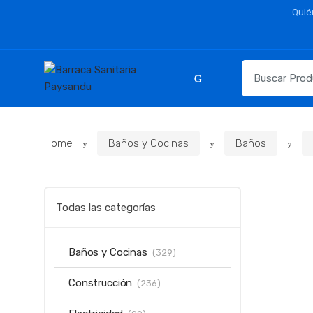
Skip
Skip
Quié
to
to
navigation
content
Resultados
para:
Home
Baños y Cocinas
Baños
Todas las categorías
Baños y Cocinas
(329)
Construcción
(236)