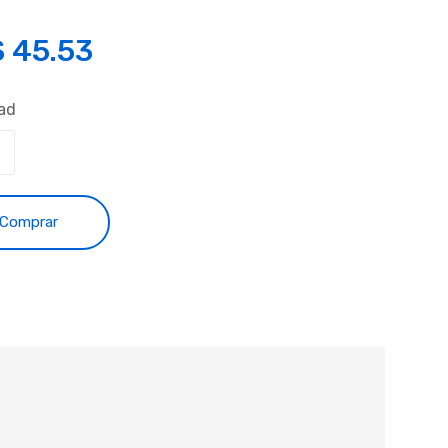
S
45.53
ad
Comprar