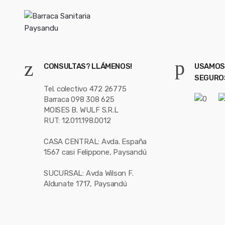
CONSULTAS? LLÁMENOS!
USAMOS
SEGURO
Tel. colectivo 472 26775
Barraca 098 308 625
MOISES B. WULF S.R.L
RUT: 12.011.198.0012
CASA CENTRAL: Avda. España
1567 casi Felippone, Paysandú
SUCURSAL: Avda Wilson F.
Aldunate 1717, Paysandú