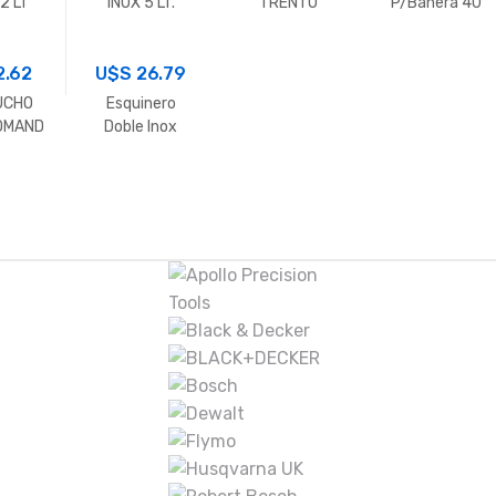
12 LT
INOX 5 LT.
TRENTO
P/Bañera 40
LAV.MONOC.NE
MM.
GRO SIN
2.62
U$S
26.79
VALVULA
UCHO
Esquinero
OMAND
Doble Inox
 CORTO