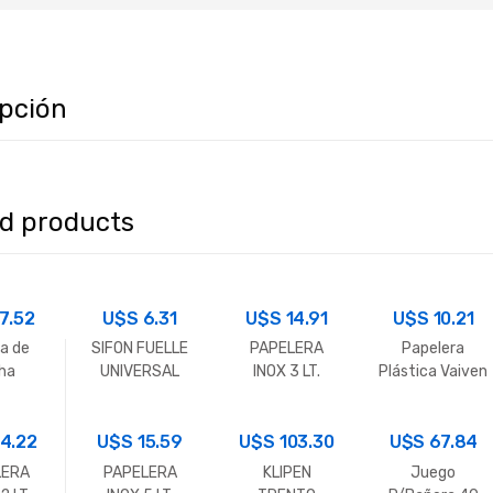
ipción
ed products
17.52
U$S
6.31
U$S
14.91
U$S
10.21
a de
SIFON FUELLE
PAPELERA
Papelera
ha
UNIVERSAL
INOX 3 LT.
Plástica Vaiven
rada
20L
4.22
U$S
15.59
U$S
103.30
U$S
67.84
LERA
PAPELERA
KLIPEN
Juego