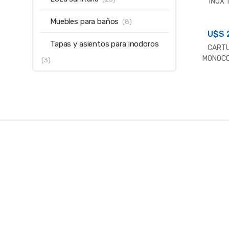
INOX 
Muebles para baños
(8)
U$S
Tapas y asientos para inodoros
CART
MONOC
(3)
O 35MM
B
r
a
n
d
s