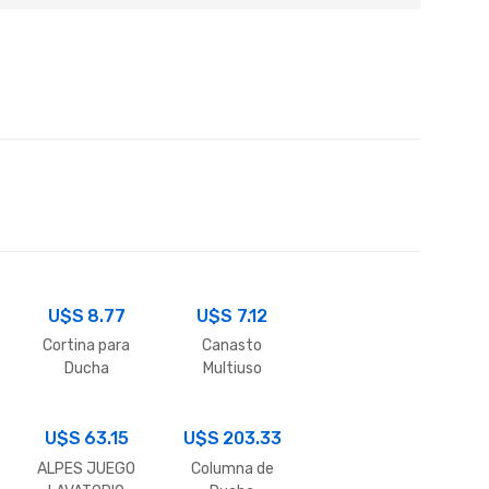
U$S
8.77
U$S
7.12
Cortina para
Canasto
Ducha
Multiuso
U$S
63.15
U$S
203.33
ALPES JUEGO
Columna de