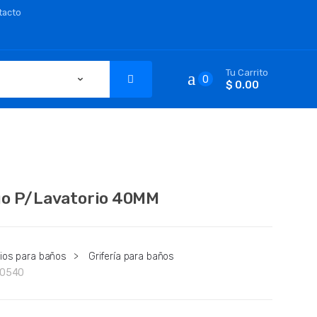
tacto
Tu Carrito
0
$ 0.00
o P/Lavatorio 40MM
ios para baños
>
Grifería para baños
10540