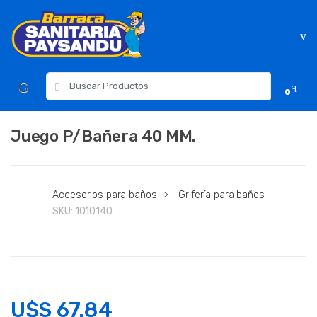
Skip
Skip
to
to
navigation
content
Resultados
0
para:
Juego P/Bañera 40 MM.
Accesorios para baños
>
Grifería para baños
SKU:
1010140
U$S
67.84