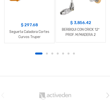
$
3,856.42
$
297.68
BERBIQUI CON CRICK 12″
Segueta Caladora Cortes
PROF. M/MADERA 2
Curvos Truper
MUELAS BYB
B
r
a
n