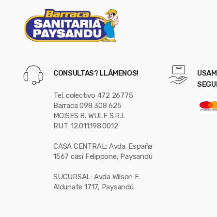
l
CONSULTAS? LLÁMENOS!
USAM
SEGU
Tel. colectivo 472 26775
Barraca 098 308 625
MOISES B. WULF S.R.L
RUT: 12.011.198.0012
CASA CENTRAL: Avda. España
1567 casi Felippone, Paysandú
SUCURSAL: Avda Wilson F.
Aldunate 1717, Paysandú