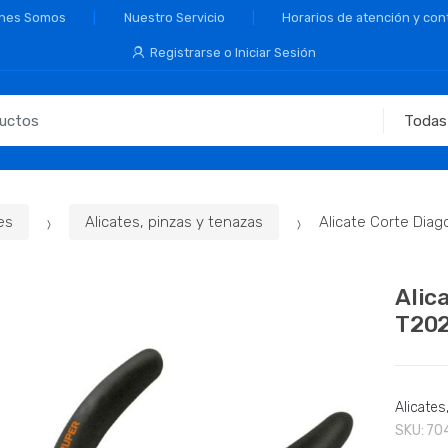
nes Somos
Nuestro Servicio
Horarios de atención y con
Registrarse o Iniciar Sesión
es
Alicates, pinzas y tenazas
Alicate Corte Diag
Alic
T20
Alicates
SKU:
70