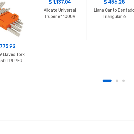
$
1,137.04
$
456.28
Alicate Universal
Llana Canto Dentad
Truper 8″ 1000V
Triangular, 6
Remaches, 11″
775.92
9 Llaves Torx
T50 TRUPER