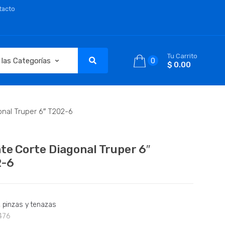
tacto
Tu Carrito
0
$ 0.00
onal Truper 6″ T202-6
ate Corte Diagonal Truper 6″
2-6
, pinzas y tenazas
476