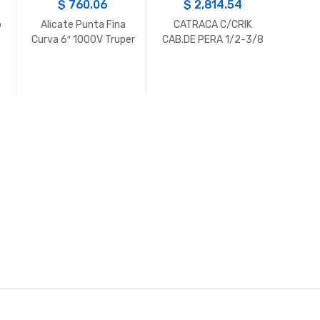
$
760.06
$
2,814.54
o
Alicate Punta Fina
CATRACA C/CRIK
Cuch
Curva 6″ 1000V Truper
CAB.DE PERA 1/2-3/8