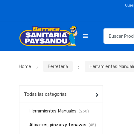
Skip
Skip
Quié
to
to
navigation
content
Resultados
para:
Home
Ferretería
Herramientas Manual
Todas las categorías
Herramientas Manuales
(230)
Alicates, pinzas y tenazas
(45)